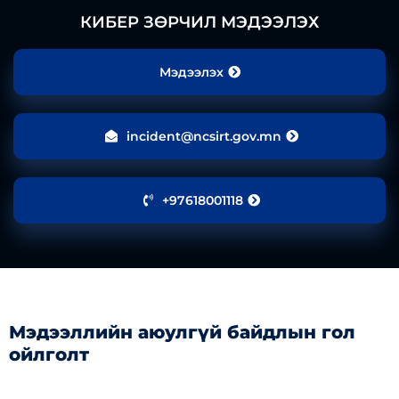
КИБЕР ЗӨРЧИЛ МЭДЭЭЛЭХ
Мэдээлэх
incident@ncsirt.gov.mn
+97618001118
Мэдээллийн аюулгүй байдлын гол
ойлголт