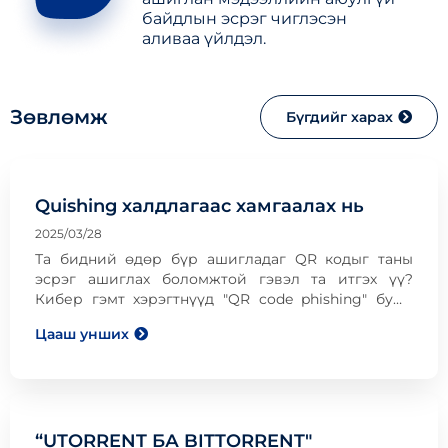
байдлын эсрэг чиглэсэн
аливаа үйлдэл.
Зөвлөмж
Бүгдийг харах
Quishing халдлагаас хамгаалах нь
2025/03/28
Та бидний өдөр бүр ашигладаг QR кодыг таны
эсрэг ашиглах боломжтой гэвэл та итгэх үү?
Кибер гэмт хэрэгтнүүд "QR code phishing" буюу
Quishing халдлагыг ихээр ашиглаж байна. Энэ нь
Цааш унших
халдагчид таныг өөрсдийн үүсгэсэн QR кодыг
уншуулан хуурамч вэбсайт уруу чиглүүлэх ба
ингэснээр таны нэр, нууц үг зэрэг мэдээллийг
хулгайлах
“UTORRENT БА BITTORRENT"