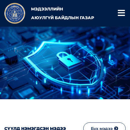
МЭДЭЭЛЛИЙН
АЮУЛГҮЙ БАЙДЛЫН ГАЗАР
СҮҮЛД НЭМЭГДСЭН МЭДЭЭ
Бүх мэдээ