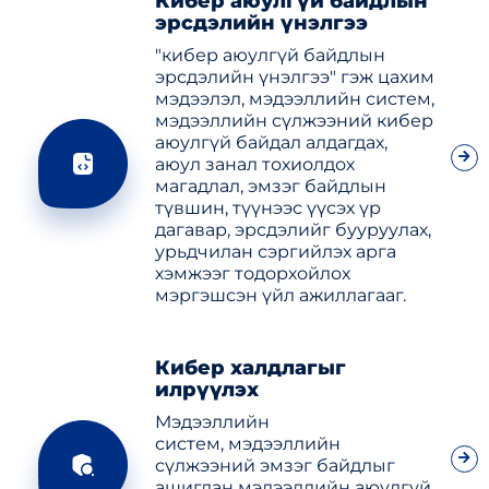
Кибер аюулгүй байдлын
эрсдэлийн үнэлгээ
"кибер аюулгүй байдлын
эрсдэлийн үнэлгээ" гэж цахим
мэдээлэл, мэдээллийн систем,
мэдээллийн сүлжээний кибер
аюулгүй байдал алдагдах,
аюул занал тохиолдох
магадлал, эмзэг байдлын
түвшин, түүнээс үүсэх үр
дагавар, эрсдэлийг бууруулах,
урьдчилан сэргийлэх арга
хэмжээг тодорхойлох
мэргэшсэн үйл ажиллагааг.
Кибер халдлагыг
илрүүлэх
Мэдээллийн
систем, мэдээллийн
сүлжээний эмзэг байдлыг
ашиглан мэдээллийн аюулгүй