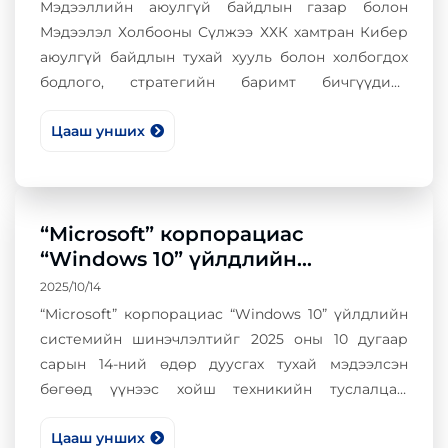
Мэдээллийн аюулгүй байдлын газар болон
Мэдээлэл Холбооны Сүлжээ ХХК хамтран Кибер
аюулгүй байдлын тухай хууль болон холбогдох
бодлого, стратегийн баримт бичгүүдийг
үндэслэн онц чухал мэдээллийн дэд бүтэцтэй
Цааш унших
төрийн өмчит хуулийн этгээд болон төрийн
мэдээллийн нэгдсэн сүлжээнд холбогдсон
байгууллагуудын мэдээллийн аюулгүй байдал
хариуцсан нэгжийн удирдлага, албан
“Microsoft” корпорациас
тушаалтнуудын дунд “GOVSEC-2026” Кибер
“Windows 10” үйлдлийн
аюулгүй байдал арга хэмжээг 2026 оны 05 дугаар
системийн шинэчлэлтийг
сарын 01-ний өдөр зохион байгууллаа.
2025/10/14
зогсоолоо
“Microsoft” корпорациас “Windows 10” үйлдлийн
системийн шинэчлэлтийг 2025 оны 10 дугаар
сарын 14-ний өдөр дуусгах тухай мэдээлсэн
бөгөөд үүнээс хойш техникийн туслалцаа,
шинэчлэл, аюулгүй байдлын шинэчлэлтүүд
Цааш унших
хийгдэхгүй юм.