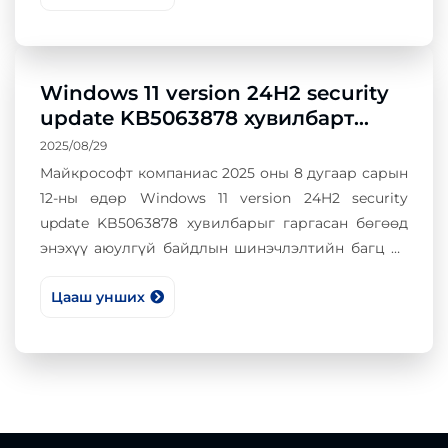
Windows 11 version 24H2 security
update KB5063878 хувилбарт
ноцтой алдаа илэрч байна
2025/08/29
Майкрософт компаниас 2025 оны 8 дугаар сарын
12-ны өдөр Windows 11 version 24H2 security
update KB5063878 хувилбарыг гаргасан бөгөөд
энэхүү аюулгүй байдлын шинэчлэлтийн багц нь
хэд хэдэн асуудлыг дагуулаад байна.
Цааш унших