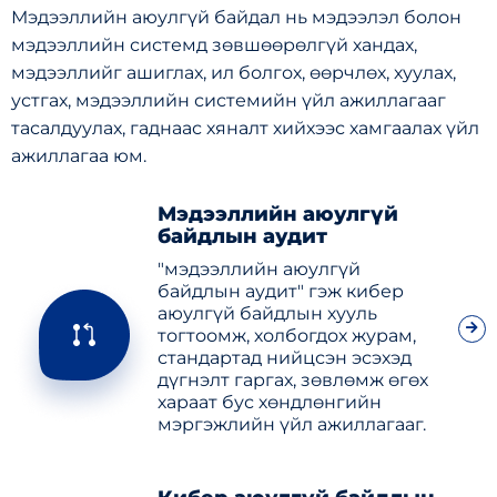
Мэдээллийн аюулгүй байдал нь мэдээлэл болон
мэдээллийн системд зөвшөөрөлгүй хандах,
мэдээллийг ашиглах, ил болгох, өөрчлөх, хуулах,
устгах, мэдээллийн системийн үйл ажиллагааг
тасалдуулах, гаднаас хяналт хийхээс хамгаалах үйл
ажиллагаа юм.
Мэдээллийн аюулгүй
байдлын аудит
"мэдээллийн аюулгүй
байдлын аудит" гэж кибер
аюулгүй байдлын хууль
тогтоомж, холбогдох журам,
стандартад нийцсэн эсэхэд
дүгнэлт гаргах, зөвлөмж өгөх
хараат бус хөндлөнгийн
мэргэжлийн үйл ажиллагааг.