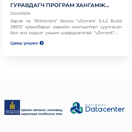
ГУРАВДАГЧ ПРОГРАМ ХАНГАМЖ
СУУЛГАЖ БАЙНА
2024/09/06
Хэрэв та “Bittorrent” болон “uTorrent 3.4.2 Build
28913” хувилбарыг өөрийн компьютерт суулгасан
бол энэ мэдээг унших шаардлагатай. “uTorrent”-ын
хэрэглэгчид уг програм хангамж шинэчлэлтээрээ
Цааш унших
дамжуулан хэрэглэгчийн огт хүсээгүй гуравдагч
програмыг суулгаж буй талаар гомдоллож байна.