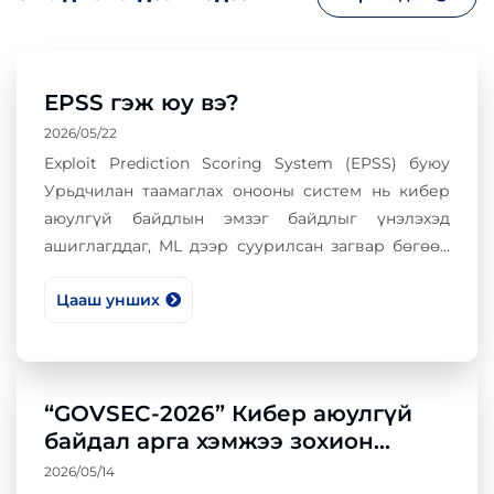
EPSS гэж юу вэ?
2026/05/22
Exploit Prediction Scoring System (EPSS) буюу
Урьдчилан таамаглах онооны систем нь кибер
аюулгүй байдлын эмзэг байдлыг үнэлэхэд
ашиглагддаг, ML дээр суурилсан загвар бөгөөд
тухайн эмзэг байдал (CVE)-ыг ойрын 30 хоногт
Цааш унших
бодитоор ашиглагдах магадлалыг тооцдог.
“GOVSEC-2026” Кибер аюулгүй
байдал арга хэмжээ зохион
байгууллаа
2026/05/14