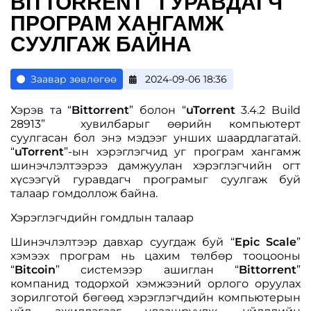
BITTORRENT" ГУРАВДАГЧ
ПРОГРАМ ХАНГАМЖ
СУУЛГАЖ БАЙНА
Заавар зөвлөгөө
2024-09-06 18:36
Хэрэв та “
Bittorrent
” болон “
uTorrent
3.4.2 Build
28913” хувилбарыг өөрийн компьютерт
суулгасан бол энэ мэдээг унших шаардлагатай.
“
uTorrent
”-ын хэрэглэгчид уг програм хангамж
шинэчлэлтээрээ дамжуулан хэрэглэгчийн огт
хүсээгүй гуравдагч програмыг суулгаж буй
талаар гомдоллож байна.
Хэрэглэгчдийн гомдлын талаар
Шинэчлэлтээр давхар суугдаж буй “
Epic Scale
”
хэмээх програм нь цахим төлбөр тооцооны
“
Bitcoin
” системээр ашиглан “
Bittorrent
”
компанид тодорхой хэмжээний орлого оруулах
зорилготой бөгөөд хэрэглэгчдийн компьютерын