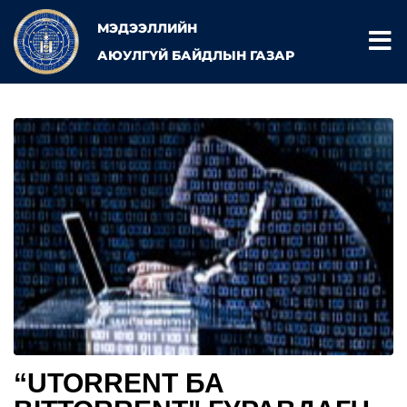
МЭДЭЭЛЛИЙН
АЮУЛГҮЙ БАЙДЛЫН ГАЗАР
“UTORRENT БА