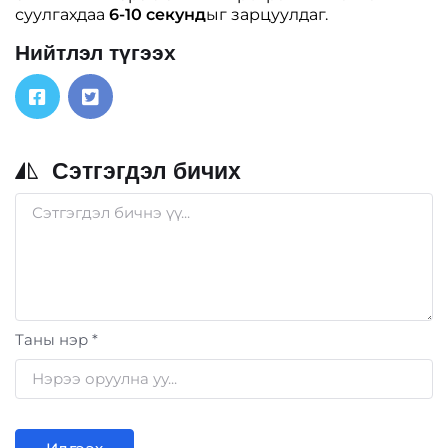
суулгахдаа
6-10 секунд
ыг зарцуулдаг.
Нийтлэл түгээх
Сэтгэгдэл бичих
Таны нэр *