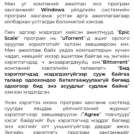
Мөн уг компаний ажилтан энэ програм
хангамжийг
Windows
үйлдлийн системийн
програм хангамж устгах арга ажиллагаагаар
хялбархан устгагдах боломжтой хэмээв.
Гэвч эдгээр мэдэгдэл хийсэн ажилтнууд “
Epic
Scale
” програм нь “
uTorrent
”-д ашиг орлого
оруулах зорилготойг хүлээн зөвшөөрсөн юм.
Мөн ажиллаж байх үедээ компьютерын хүчин
чадал, нөөцийг ихээр ашиглаж байгаа нь энгийн
хэрэглэгчдэд ч анзаарагдахуйц юм.“
Bittorrent
”
компаний хэвлэлийн төлөөлөгч “
Бид
хэрэглэгчдэд мэдэгдэхгүйгээр сууж байгаа
талаар одоохондоо баталгаажуулаагүй бөгөөд
одоогоор бид энэ асуудлыг судлаж байна
”
хэмээн мэдэгдсэн.
Үнэн хэрэгтээ ихэнх програм хангамж системд
суугдах явцдаа үйлчилгээний журмыг
хэрэглэгчээр зөвшөөрүүлэх /”
Agree
” товчлуур/
хэсэг байдгийг бүх хэрэглэгчид мэддэг бөгөөд
энэ хэсгийг огт уншилгүйгээр дардаг ажээ.
Энгийн хэрэглэгч програм хангамжийг