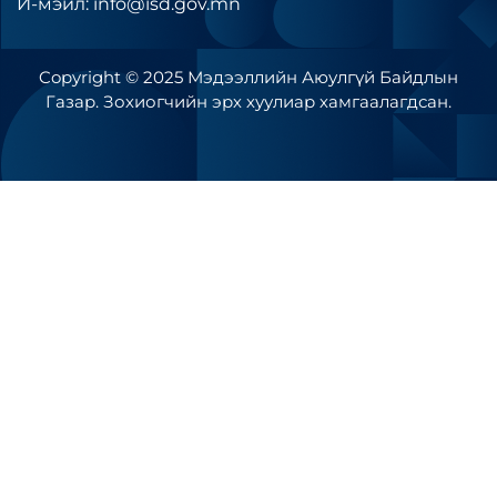
И-мэйл: info@isd.gov.mn
Copyright © 2025 Мэдээллийн Аюулгүй Байдлын
Газар. Зохиогчийн эрх хуулиар хамгаалагдсан.