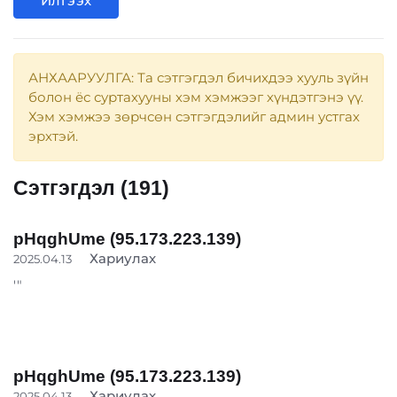
Илгээх
АНХААРУУЛГА: Та сэтгэгдэл бичихдээ хууль зүйн
болон ёс суртахууны хэм хэмжээг хүндэтгэнэ үү.
Хэм хэмжээ зөрчсөн сэтгэгдэлийг админ устгах
эрхтэй.
Сэтгэгдэл (191)
pHqghUme (95.173.223.139)
Хариулах
2025.04.13
'"
pHqghUme (95.173.223.139)
Хариулах
2025.04.13