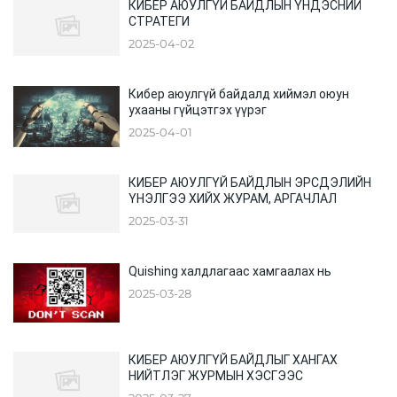
КИБЕР АЮУЛГҮЙ БАЙДЛЫН ҮНДЭСНИЙ
СТРАТЕГИ
2025-04-02
Кибер аюулгүй байдалд хиймэл оюун
ухааны гүйцэтгэх үүрэг
2025-04-01
КИБЕР АЮУЛГҮЙ БАЙДЛЫН ЭРСДЭЛИЙН
ҮНЭЛГЭЭ ХИЙХ ЖУРАМ, АРГАЧЛАЛ
2025-03-31
Quishing халдлагаас хамгаалах нь
2025-03-28
КИБЕР АЮУЛГҮЙ БАЙДЛЫГ ХАНГАХ
НИЙТЛЭГ ЖУРМЫН ХЭСГЭЭС