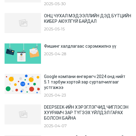
ХООРОНДЫН ХУРАЛ
2025-05-30
ОНЦ ЧУХАЛ МЭДЭЭЛЛИЙН ДЭД БҮТЦИЙН
КИБЕР АЮУЛГҮЙ БАЙДАЛ
2025-05-15
Фишинг халдлагаас сэрэмжилнэ үү
2025-04-28
Google компани өнгөрөгч 2024 онд нийт
5.1 тэрбум хортой зар сурталчилгааг
устгажээ
2025-04-23
DEEPSEEK-ИЙН ХЭРЭГЛЭГЧИД ЧИГЛЭСЭН
ХУУРАМЧ ЗАР ТҮГЭЭХ ҮЙЛДЭЛ ГАРАХ
БОЛСОН БАЙНА
2025-04-07