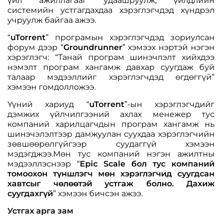
үйл ажиллагааг удаашруулж, үйлдлийн
системийн устгагдахдаа хэрэглэгчдэд хүндрэл
учруулж байгаа ажээ.
“
uTorrent
” програмын хэрэглэгчдэд зориулсан
форум дээр “
Groundrunner
” хэмээх нэртэй нэгэн
хэрэглэгч: “Танай програм шинэчлэлт хийхдээ
нэмэлт програм хангамж давхар суугдаж буй
талаар мэдээллийг хэрэглэгчдэд өгдөггүй”
хэмээн гомдолложээ.
Үүний хариуд “
uTorrent
”-ын хэрэглэгчдийг
дэмжих үйлчилгээний ахлах менежер тус
компаний харилцагчдын програм хангамж нь
шинэчэлэлтээр дамжуулан суухдаа хэрэглэгчийн
зөвшөөрөлгүйгээр суудаггүй хэмээн
мэдэгджээ.Мөн тус компаний нэгэн ажилтны
мэдээллэснээр “
Epic Scale бол тус компаний
томоохон түншлэгч мөн хэрэглэгчид суугдсан
хавтсыг чөлөөтэй устгаж болно. Дахиж
суугдахгүй
” хэмээн бичсэн ажээ.
Устгах арга зам