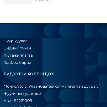
2025-03-27
Нүүр хуудас
Бидний тухай
Үйл ажиллагаа
Холбоо барих
БИДЭНТЭЙ ХОЛБОГДОХ
Монгол Улс, Улаанбаатар хот Чингэлтэй дүүрэг,
Жуулчны гудамж-3
Утас: 92261009