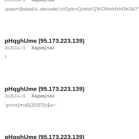
;assert(base64_decode('cHJpbnQobWQ1KDMxMzM3KSk7')
pHqghUme (95.173.223.139)
Хариулах
2025.04.13
1
pHqghUme (95.173.223.139)
Хариулах
2025.04.13
';print(md5(31337));$a='
pHqghUme (95.173.223.139)