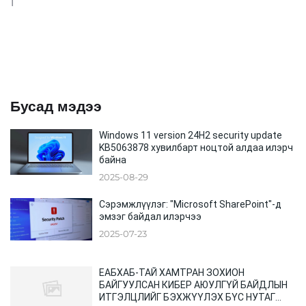
1
Бусад мэдээ
Windows 11 version 24H2 security update
KB5063878 хувилбарт ноцтой алдаа илэрч
байна
2025-08-29
Сэрэмжлүүлэг: "Microsoft SharePoint"-д
эмзэг байдал илэрчээ
2025-07-23
ЕАБХАБ-ТАЙ ХАМТРАН ЗОХИОН
БАЙГУУЛСАН КИБЕР АЮУЛГҮЙ БАЙДЛЫН
ИТГЭЛЦЛИЙГ БЭХЖҮҮЛЭХ БҮС НУТАГ