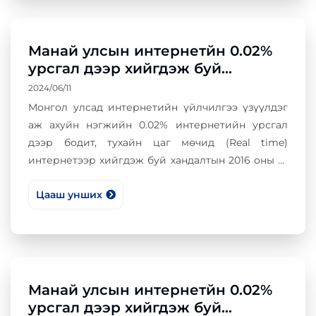
халдлагыг “Man in the Middle /MiTM/”төрлийн
халдлагын шинж чанартай ижил төстэй тул “Man
in the Email”гэж нэрлэх тохиолдол ч байдаг.
Манай улсын интернетйн 0.02%
урсгал дээр хийгдэж буй
халдлагын шинж бүхий хандалт
2024/06/11
2016 оны 4 дүгээр сар
Монгол улсад интернетийн үйлчилгээ үзүүлдэг
аж ахуйн нэгжийн 0.02% интернетийн урсгал
дээр бодит, тухайн цаг мөчид (Real time)
интернетээр хийгдэж буй хандалтын 2016 оны 4-
р сарын үзүүлэлтийг харуулав. Доорх хүснэгтэнд
Цааш унших
хамгийн их халдлагын шинж бүхий хандалттай 5
улс орныг харуулав.
Манай улсын интернетйн 0.02%
урсгал дээр хийгдэж буй