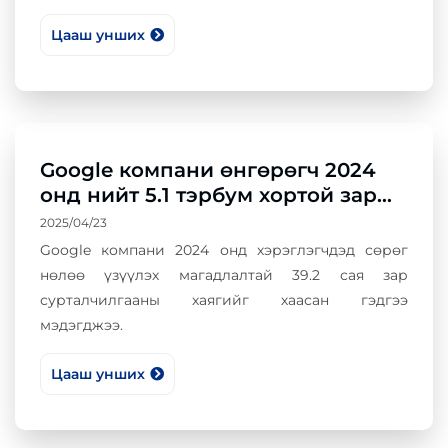
Цааш унших
Google компани өнгөрөгч 2024
онд нийт 5.1 тэрбум хортой зар
сурталчилгааг устгажээ
2025/04/23
Google компани 2024 онд хэрэглэгчдэд сөрөг
нөлөө үзүүлэх магадлалтай 39.2 сая зар
сурталчилгааны хаягийг хаасан гэдгээ
мэдэгджээ.
Цааш унших