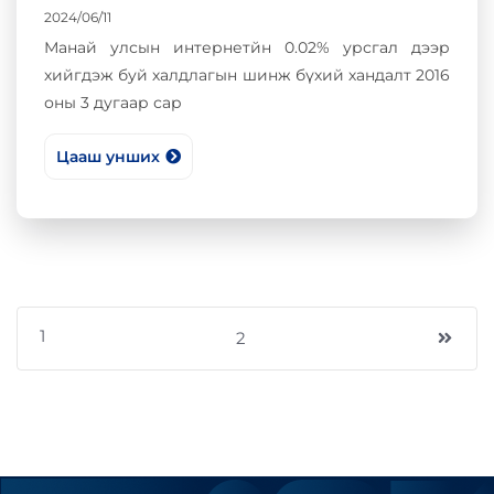
халдлагын шинж бүхий хандалт
2024/06/11
2016 оны 3 дугаар сар
Манай улсын интернетйн 0.02% урсгал дээр
хийгдэж буй халдлагын шинж бүхий хандалт 2016
оны 3 дугаар сар
Цааш унших
1
2