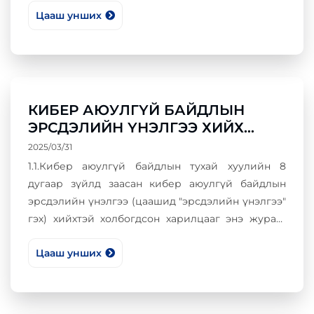
Цааш унших
(intelligent agents) зэрэг технологиудыг
хөгжүүлснээр кибер аюулгүй байдлын
асуудлуудыг үр ашигтай шийдвэрлэх боломжтой
болжээ.
КИБЕР АЮУЛГҮЙ БАЙДЛЫН
ЭРСДЭЛИЙН ҮНЭЛГЭЭ ХИЙХ
ЖУРАМ, АРГАЧЛАЛ
2025/03/31
1.1.Кибер аюулгүй байдлын тухай хуулийн 8
дугаар зүйлд заасан кибер аюулгүй байдлын
эрсдэлийн үнэлгээ (цаашид "эрсдэлийн үнэлгээ"
гэх) хийхтэй холбогдсон харилцааг энэ журам,
аргачлалаар зохицуулна.
Цааш унших