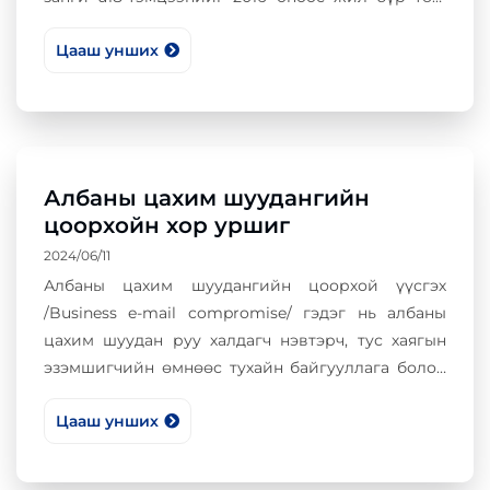
хувийн хэвшлийн байгууллагуудтай хамтран
Цааш унших
зохион байгуулж байна. Тус тэмцээний зорилго
нь өсвөр үеийнхний дунд мэдээллийн
аюулгүй байдал, түүнээсүүдэн гарч болох аюул
заналын тухай ойлголтыг төлөвшүүлэх,
интернэторчин, цахим халдлагын талаар
ойлголтыг дээшлүүлэх, мэдээллийн технологийн
Албаны цахим шуудангийн
чиглэлээр суралцах эрмэлзэлтэй сурагчдыг
цоорхойн хор уршиг
дэмжих, тэдний мэдээллийн технологи, аюулгүй
2024/06/11
байдлын чиглэлээр суралцах хүсэл эрмэлзлийг
Албаны цахим шуудангийн цоорхой үүсгэх
идэвхжүүлэх зорилготой юм.
/Business e-mail compromise/ гэдэг нь албаны
цахим шуудан руу халдагч нэвтэрч, тус хаягын
эзэмшигчийн өмнөөс тухайн байгууллага болон
харилцагч байгууллага, үйлчилүүлэгчийг
Цааш унших
залилах замаар мөнгө санхүүгийн хохирол
учруулах, эмзэг мэдээллийг олж авах арга
ажиллагаа гэж тайлбарлагддаг. Мөн энэ