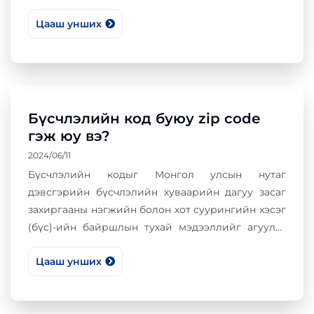
нууцлагдсан, хүртээмжтэй байдлыг хангахтай
Цааш унших
холбогдсон харилцааг зохицуулахад оршино.
Бүсчлэлийн код буюу zip code
гэж юу вэ?
2024/06/11
Бүсчлэлийн кодыг Монгол улсын нутаг
дэвсгэрийн бүсчлэлийн хуваарийн дагуу засаг
захиргааны нэгжийн болон хот суурингийн хэсэг
(бүс)-ийн байршлын тухай мэдээллийг агуулж,
тэдгээрийг хөгжүүлэх төлөвлөгөөтэй уялдуулан
Цааш унших
зохицуулалт хийх, давхардуулан
оноогдохгүйгэээр, оноох нөөц бүхий 5 оронтой
тоогоор илэрхийлдэг.