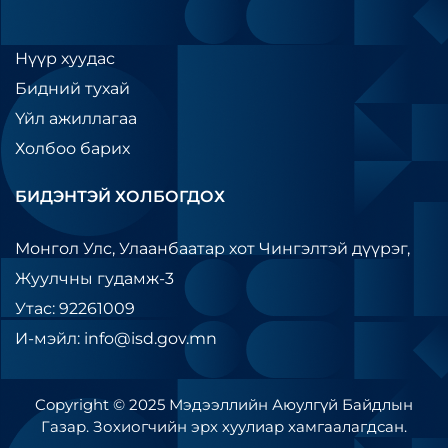
Нүүр хуудас
Бидний тухай
Үйл ажиллагаа
Холбоо барих
БИДЭНТЭЙ ХОЛБОГДОХ
Монгол Улс, Улаанбаатар хот Чингэлтэй дүүрэг,
Жуулчны гудамж-3
Утас: 92261009
И-мэйл: info@isd.gov.mn
Copyright © 2025 Мэдээллийн Аюулгүй Байдлын
Газар. Зохиогчийн эрх хуулиар хамгаалагдсан.