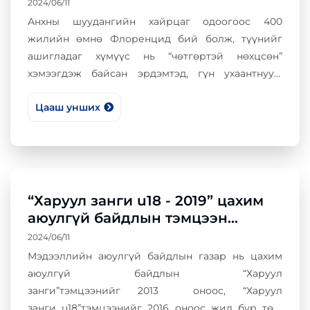
2024/06/11
Анхны шуудангийн хайрцаг одоогоос 400
жилийн өмнө Флоренцид бий болж, түүнийг
ашигладаг хүмүүс нь “чөтгөртэй нөхцсөн”
хэмээгдэж байсан эрдэмтэд, гүн ухаантнууд,
тэрслүү үзэлтнүүд байв. Өнөөдрийг хүртэл
Цааш унших
ашиглагдаж байгаа хамгийн хөгшин шуудангийн
хайрцаг Их британийн “о-в Герни, Сент Питер-
Порт, Юнион стрит” хаягт байх агаад 1853 оноос
өнөөдрийг хүртэл үүргээ нэр төртэйгээр
гүйцэтгэж байгаа гэнэ. Шуудангийн хаягын
дугаарлалтыг анх Парисын “Нотр Дам” гүүрнээс
“Харуул занги u18 - 2019” цахим
эхлэн хийжээ.
аюулгүй байдлын тэмцээн
амжилттай явагдаж өндөрлөлөө
2024/06/11
Мэдээллийн аюулгүй байдлын газар нь цахим
аюулгүй байдлын “Харуул
занги”тэмцээнийг 2013 оноос, “Харуул
занги u18”тэмцээнийг 2016 оноос жил бүр төр,