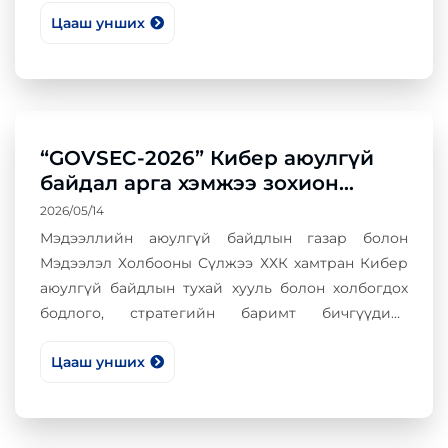
Цааш унших
бодитоор ашиглагдах магадлалыг тооцдог.
“GOVSEC-2026” Кибер аюулгүй
байдал арга хэмжээ зохион
байгууллаа
2026/05/14
Мэдээллийн аюулгүй байдлын газар болон
Мэдээлэл Холбооны Сүлжээ ХХК хамтран Кибер
аюулгүй байдлын тухай хууль болон холбогдох
бодлого, стратегийн баримт бичгүүдийг
үндэслэн онц чухал мэдээллийн дэд бүтэцтэй
Цааш унших
төрийн өмчит хуулийн этгээд болон төрийн
мэдээллийн нэгдсэн сүлжээнд холбогдсон
байгууллагуудын мэдээллийн аюулгүй байдал
хариуцсан нэгжийн удирдлага, албан