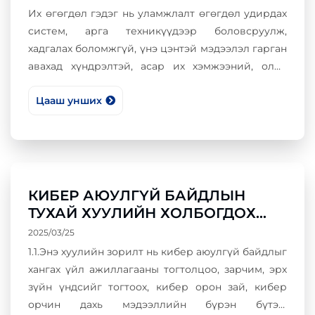
Их өгөгдөл гэдэг нь уламжлалт өгөгдөл удирдах
систем, арга техникүүдээр боловсруулж,
хадгалах боломжгүй, үнэ цэнтэй мэдээлэл гарган
авахад хүндрэлтэй, асар их хэмжээний, олон
төрлийн өгөгдлийг хэлнэ.
Цааш унших
КИБЕР АЮУЛГҮЙ БАЙДЛЫН
ТУХАЙ ХУУЛИЙН ХОЛБОГДОХ
ХЭСГЭЭС
2025/03/25
1.1.Энэ хуулийн зорилт нь кибер аюулгүй байдлыг
хангах үйл ажиллагааны тогтолцоо, зарчим, эрх
зүйн үндсийг тогтоох, кибер орон зай, кибер
орчин дахь мэдээллийн бүрэн бүтэн,