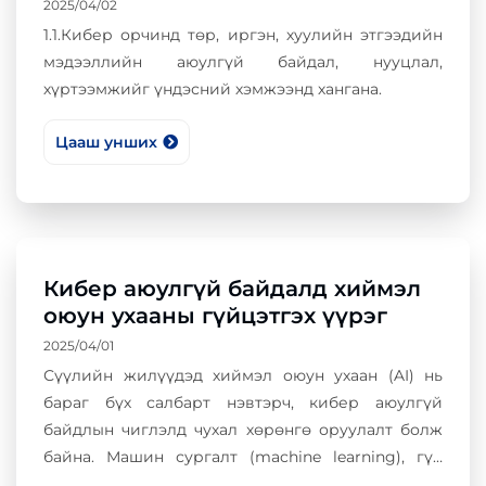
2025/04/02
1.1.Кибер орчинд төр, иргэн, хуулийн этгээдийн
мэдээллийн аюулгүй байдал, нууцлал,
хүртээмжийг үндэсний хэмжээнд хангана.
Цааш унших
Кибер аюулгүй байдалд хиймэл
оюун ухааны гүйцэтгэх үүрэг
2025/04/01
Сүүлийн жилүүдэд хиймэл оюун ухаан (AI) нь
бараг бүх салбарт нэвтэрч, кибер аюулгүй
байдлын чиглэлд чухал хөрөнгө оруулалт болж
байна. Машин сургалт (machine learning), гүн
сургалт (deep learning), ухаалаг агентууд