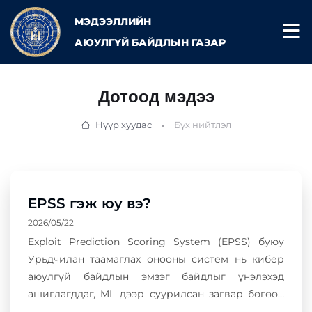
МЭДЭЭЛЛИЙН
АЮУЛГҮЙ БАЙДЛЫН ГАЗАР
Дотоод мэдээ
Нүүр хуудас
Бүх нийтлэл
EPSS гэж юу вэ?
2026/05/22
Exploit Prediction Scoring System (EPSS) буюу
Урьдчилан таамаглах онооны систем нь кибер
аюулгүй байдлын эмзэг байдлыг үнэлэхэд
ашиглагддаг, ML дээр суурилсан загвар бөгөөд
тухайн эмзэг байдал (CVE)-ыг ойрын 30 хоногт