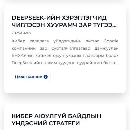
DEEPSEEK-ИЙН ХЭРЭГЛЭГЧИД
ЧИГЛЭСЭН ХУУРАМЧ ЗАР ТҮГЭЭХ
ҮЙЛДЭЛ ГАРАХ БОЛСОН БАЙНА
2025/04/07
Кибер халдлага үйлдэгчдийн зүгээс Google
компанийн зар сурталчилгаагаар дамжуулан
БНХАУ-ын хиймэл оюун ухааны платформ болох
DeepSeek-ийн цахим хуудсыг дуурайлган бүтээж
хэрэглэгчдийг төөрөгдүүлж мэдээлэл хулгайлах,
Цааш унших
хортой программ суулгах үйл ажиллагааг
явуулж эхэлжээ.
КИБЕР АЮУЛГҮЙ БАЙДЛЫН
ҮНДЭСНИЙ СТРАТЕГИ