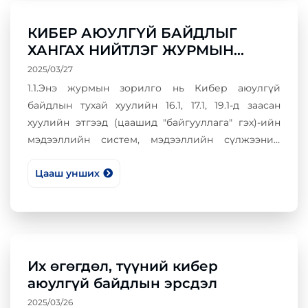
КИБЕР АЮУЛГҮЙ БАЙДЛЫГ
ХАНГАХ НИЙТЛЭГ ЖУРМЫН
ХЭСГЭЭС
2025/03/27
1.1.Энэ журмын зорилго нь Кибер аюулгүй
байдлын тухай хуулийн 16.1, 17.1, 19.1-д заасан
хуулийн этгээд (цаашид "байгууллага" гэх)-ийн
мэдээллийн систем, мэдээллийн сүлжээний
кибер аюулгүй байдлыг хангах, кибер халдлага,
Цааш унших
кибер аюулгүй байдлын зөрчлийг илрүүлэх,
Их өгөгдөл, түүний кибер
аюулгүй байдлын эрсдэл
2025/03/26