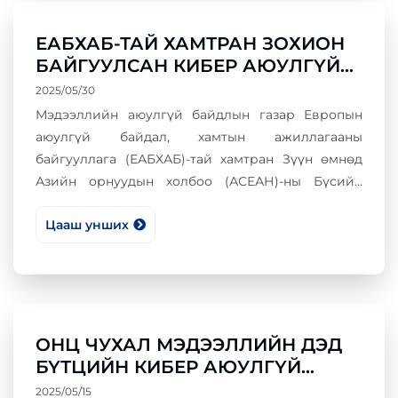
тушаалтнуудын дунд “GOVSEC-2026” Кибер
аюулгүй байдал арга хэмжээг 2026 оны 05 дугаар
ЕАБХАБ-ТАЙ ХАМТРАН ЗОХИОН
сарын 01-ний өдөр зохион байгууллаа.
БАЙГУУЛСАН КИБЕР АЮУЛГҮЙ
БАЙДЛЫН ИТГЭЛЦЛИЙГ
2025/05/30
БЭХЖҮҮЛЭХ БҮС НУТАГ
Мэдээллийн аюулгүй байдлын газар Европын
ХООРОНДЫН ХУРАЛ
аюулгүй байдал, хамтын ажиллагааны
байгууллага (ЕАБХАБ)-тай хамтран Зүүн өмнөд
Азийн орнуудын холбоо (АСЕАН)-ны Бүсийн
Чуулганы гишүүн орнуудын төлөөллөөс бүрдсэн
Цааш унших
бүс нутаг хоорондын хурлыг 2025 оны 05 дугаар
сарын 27, 28-ны өдрүүдэд Улаанбаатар хотноо
зохион байгууллаа.
ОНЦ ЧУХАЛ МЭДЭЭЛЛИЙН ДЭД
БҮТЦИЙН КИБЕР АЮУЛГҮЙ
БАЙДАЛ
2025/05/15