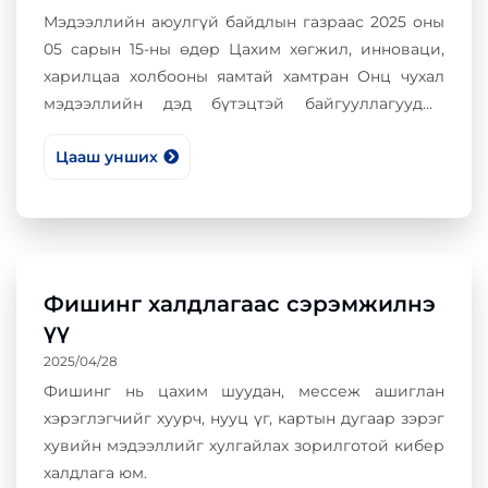
Мэдээллийн аюулгүй байдлын газраас 2025 оны
05 сарын 15-ны өдөр Цахим хөгжил, инноваци,
харилцаа холбооны яамтай хамтран Онц чухал
мэдээллийн дэд бүтэцтэй байгууллагуудын
удирдлага, холбогдох мэргэжилтнүүдэд
Цааш унших
зориулсан өдөрлөг, сургалтыг зохион
байгууллаа.
Фишинг халдлагаас сэрэмжилнэ
үү
2025/04/28
Фишинг нь цахим шуудан, мессеж ашиглан
хэрэглэгчийг хуурч, нууц үг, картын дугаар зэрэг
хувийн мэдээллийг хулгайлах зорилготой кибер
халдлага юм.