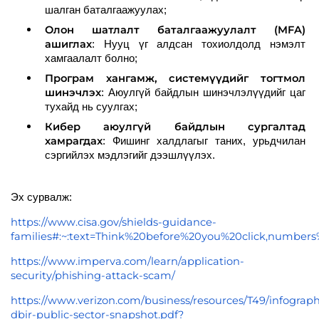
шалган баталгаажуулах;
Олон шатлалт баталгаажуулалт (MFA)
ашиглах
: Нууц үг алдсан тохиолдолд нэмэлт
хамгаалалт болно​;
Програм хангамж, системүүдийг тогтмол
шинэчлэх
: Аюулгүй байдлын шинэчлэлүүдийг цаг
тухайд нь суулгах;​
Кибер аюулгүй байдлын сургалтад
хамрагдах
: Фишинг халдлагыг таних, урьдчилан
сэргийлэх мэдлэгийг дээшлүүлэх.​
Эх сурвалж:
https://www.cisa.gov/shields-guidance-
families#:~:text=Think%20before%20you%20click,number
https://www.imperva.com/learn/application-
security/phishing-attack-scam/
https://www.verizon.com/business/resources/T49/infograph
dbir-public-sector-snapshot.pdf?