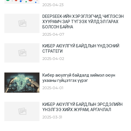
2025-04-23
DEEPSEEK-ИЙН ХЭРЭГЛЭГЧИД ЧИГЛЭСЭН
ХУУРАМЧ ЗАР ТҮГЭЭХ ҮЙЛДЭЛ ГАРАХ
БОЛСОН БАЙНА
2025-04-07
КИБЕР АЮУЛГҮЙ БАЙДЛЫН ҮНДЭСНИЙ
СТРАТЕГИ
2025-04-02
Кибер аюулгүй байдалд хиймэл оюун
ухааны гүйцэтгэх үүрэг
2025-04-01
КИБЕР АЮУЛГҮЙ БАЙДЛЫН ЭРСДЭЛИЙН
ҮНЭЛГЭЭ ХИЙХ ЖУРАМ, АРГАЧЛАЛ
2025-03-31