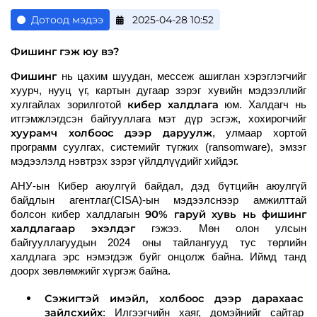
Дотоод мэдээ
2025-04-28 10:52
Фишинг гэж юу вэ?
Фишинг
нь цахим шуудан, мессеж ашиглан хэрэглэгчийг
хуурч, нууц үг, картын дугаар зэрэг хувийн мэдээллийг
кибер халдлага
хулгайлах зорилготой
юм. Халдагч нь
итгэмжлэгдсэн байгууллага мэт дүр эсгэж, хохирогчийг
хуурамч холбоос дээр даруулж
, улмаар хортой
программ суулгах, системийг түгжих (ransomware), эмзэг
мэдээлэлд нэвтрэх зэрэг үйлдлүүдийг хийдэг.
АНУ-ын Кибер аюулгүй байдал, дэд бүтцийн аюулгүй
байдлын агентлаг(CISA)-ын мэдээлснээр амжилттай
90% гаруй хувь нь фишинг
болсон кибер халдлагын
халдлагаар эхэлдэг
гэжээ.
Мөн олон улсын
байгууллагуудын 2024 оны тайлангууд тус төрлийн
халдлага эрс нэмэгдэж буйг онцолж байна. Иймд танд
доорх зөвлөмжийг хүргэж байна.
Сэжигтэй имэйл, холбоос дээр дарахаас
зайлсхийх
: Илгээгчийн хаяг, домэйнийг сайтар