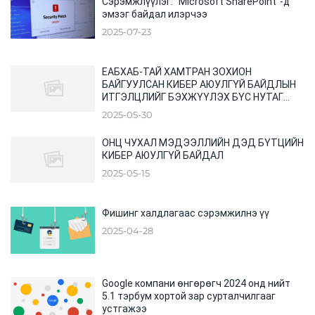
Сэрэмжлүүлэг: "Microsoft SharePoint"-д
эмзэг байдал илэрчээ
2025-07-23
ЕАБХАБ-ТАЙ ХАМТРАН ЗОХИОН
БАЙГУУЛСАН КИБЕР АЮУЛГҮЙ БАЙДЛЫН
ИТГЭЛЦЛИЙГ БЭХЖҮҮЛЭХ БҮС НУТАГ
ХООРОНДЫН ХУРАЛ
2025-05-30
ОНЦ ЧУХАЛ МЭДЭЭЛЛИЙН ДЭД БҮТЦИЙН
КИБЕР АЮУЛГҮЙ БАЙДАЛ
2025-05-15
Фишинг халдлагаас сэрэмжилнэ үү
2025-04-28
Google компани өнгөрөгч 2024 онд нийт
5.1 тэрбум хортой зар сурталчилгааг
устгажээ