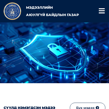
МЭДЭЭЛЛИЙН
АЮУЛГҮЙ БАЙДЛЫН ГАЗАР
СҮҮЛД НЭМЭГДСЭН МЭДЭЭ
Бүх мэдээ