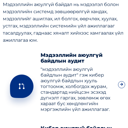
Мэдээллийн аюулгүй байдал нь мэдээлэл болон
мэдээллийн системд зөвшөөрөлгүй хандах,
мэдээллийг ашиглах, ил болгох, өөрчлөх, хуулах,
устгах, мэдээллийн системийн үйл ажиллагааг
тасалдуулах, гаднаас хяналт хийхээс хамгаалах үйл
ажиллагаа юм.
Мэдээллийн аюулгүй
байдлын аудит
"мэдээллийн аюулгүй
байдлын аудит" гэж кибер
аюулгүй байдлын хууль
тогтоомж, холбогдох журам,
стандартад нийцсэн эсэхэд
дүгнэлт гаргах, зөвлөмж өгөх
хараат бус хөндлөнгийн
мэргэжлийн үйл ажиллагааг.