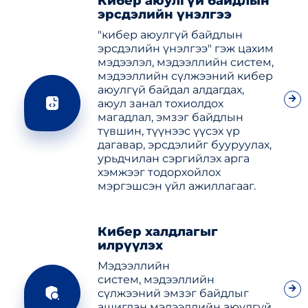
Кибер аюулгүй байдлын
эрсдэлийн үнэлгээ
"кибер аюулгүй байдлын
эрсдэлийн үнэлгээ" гэж цахим
мэдээлэл, мэдээллийн систем,
мэдээллийн сүлжээний кибер
аюулгүй байдал алдагдах,
аюул занал тохиолдох
магадлал, эмзэг байдлын
түвшин, түүнээс үүсэх үр
дагавар, эрсдэлийг бууруулах,
урьдчилан сэргийлэх арга
хэмжээг тодорхойлох
мэргэшсэн үйл ажиллагааг.
Кибер халдлагыг
илрүүлэх
Мэдээллийн
систем, мэдээллийн
сүлжээний эмзэг байдлыг
ашиглан мэдээллийн аюулгүй