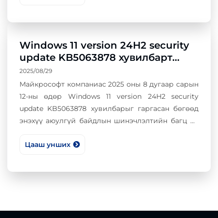
Windows 11 version 24H2 security
update KB5063878 хувилбарт
ноцтой алдаа илэрч байна
2025/08/29
Майкрософт компаниас 2025 оны 8 дугаар сарын
12-ны өдөр Windows 11 version 24H2 security
update KB5063878 хувилбарыг гаргасан бөгөөд
энэхүү аюулгүй байдлын шинэчлэлтийн багц нь
хэд хэдэн асуудлыг дагуулаад байна.
Цааш унших