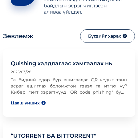
байдлын эсрэг чиглэсэн
аливаа үйлдэл.
Зөвлөмж
Бүгдийг харах
Quishing халдлагаас хамгаалах нь
2025/03/28
Та бидний өдөр бүр ашигладаг QR кодыг таны
эсрэг ашиглах боломжтой гэвэл та итгэх үү?
Кибер гэмт хэрэгтнүүд "QR code phishing" буюу
Quishing халдлагыг ихээр ашиглаж байна. Энэ нь
Цааш унших
халдагчид таныг өөрсдийн үүсгэсэн QR кодыг
уншуулан хуурамч вэбсайт уруу чиглүүлэх ба
ингэснээр таны нэр, нууц үг зэрэг мэдээллийг
хулгайлах
“UTORRENT БА BITTORRENT"