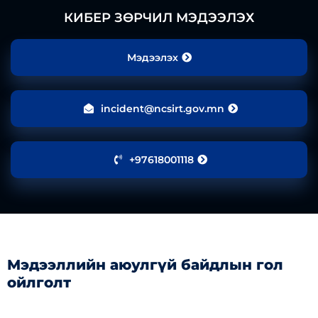
КИБЕР ЗӨРЧИЛ МЭДЭЭЛЭХ
Мэдээлэх
incident@ncsirt.gov.mn
+97618001118
Мэдээллийн аюулгүй байдлын гол
ойлголт