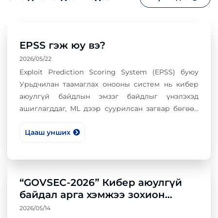
EPSS гэж юу вэ?
2026/05/22
Exploit Prediction Scoring System (EPSS) буюу
Урьдчилан таамаглах онооны систем нь кибер
аюулгүй байдлын эмзэг байдлыг үнэлэхэд
ашиглагддаг, ML дээр суурилсан загвар бөгөөд
тухайн эмзэг байдал (CVE)-ыг ойрын 30 хоногт
Цааш унших
бодитоор ашиглагдах магадлалыг тооцдог.
“GOVSEC-2026” Кибер аюулгүй
байдал арга хэмжээ зохион
байгууллаа
2026/05/14