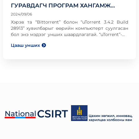
ГУРАВДАГЧ ПРОГРАМ ХАНГАМЖ
СУУЛГАЖ БАЙНА
2024/09/06
Хэрэв та “Bittorrent” болон “uTorrent 3.4.2 Build
28913” хувилбарыг өөрийн компьютерт суулгасан
бол энэ мэдээг унших шаардлагатай. “uTorrent”-ын
хэрэглэгчид уг програм хангамж шинэчлэлтээрээ
Цааш унших
дамжуулан хэрэглэгчийн огт хүсээгүй гуравдагч
програмыг суулгаж буй талаар гомдоллож байна.