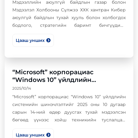
Мэдээллийн аюулгүй байдлын газар болон
Мэдээлэл Холбооны Сүлжээ ХХК хамтран Кибер
аюулгүй байдлын тухай хууль болон холбогдох
бодлого, стратегийн баримт бичгүүдийг
үндэслэн онц чухал мэдээллийн дэд бүтэцтэй
Цааш унших
төрийн өмчит хуулийн этгээд болон төрийн
мэдээллийн нэгдсэн сүлжээнд холбогдсон
байгууллагуудын мэдээллийн аюулгүй байдал
хариуцсан нэгжийн удирдлага, албан
“Microsoft” корпорациас
тушаалтнуудын дунд “GOVSEC-2026” Кибер
“Windows 10” үйлдлийн
аюулгүй байдал арга хэмжээг 2026 оны 05 дугаар
системийн шинэчлэлтийг
сарын 01-ний өдөр зохион байгууллаа.
2025/10/14
зогсоолоо
“Microsoft” корпорациас “Windows 10” үйлдлийн
системийн шинэчлэлтийг 2025 оны 10 дугаар
сарын 14-ний өдөр дуусгах тухай мэдээлсэн
бөгөөд үүнээс хойш техникийн туслалцаа,
шинэчлэл, аюулгүй байдлын шинэчлэлтүүд
Цааш унших
хийгдэхгүй юм.