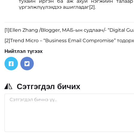
тухайн иргэн ба аж ахуй нэгжийн талаар
үргэлжлүүлэхдээ ашигладаг
[2]
.
[1]
Ellen Zhang /Blogger, МАБ-ын судлаач/- “Digital Gu
[2]
Trend Micro – “Business Email Compromise” тодор
Нийтлэл түгээх
Сэтгэгдэл бичих