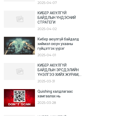
ҮЙЛДЭЛ ГАРАХ БОЛСОН
2025-04-07
БАЙНА
КИБЕР АЮУЛГҮЙ
БАЙДЛЫН ҮНДЭСНИЙ
СТРАТЕГИ
2025-04-02
Кибер аюулгүй байдалд
хиймэл оюун ухааны
гүйцэтгэх үүрэг
2025-04-01
КИБЕР АЮУЛГҮЙ
БАЙДЛЫН ЭРСДЭЛИЙН
ҮНЭЛГЭЭ ХИЙХ ЖУРАМ,
АРГАЧЛАЛ
2025-03-31
Quishing халдлагаас
хамгаалах нь
2025-03-28