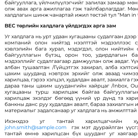
байгууллага, үйлчилүүлэгчийг залилах замаар мөн
олж авах арга ажиллагаа гэж тайлбарлагддаг. Мөн
халдлагын шинж чанартай ижил төстэй тул “Man in 
BEC
төрлийн халдлага үйлдэгдэх арга зам
Уг халдлага нь урт удаан хугацааны судалгаан дээр
компаний олон нийтэд нээлттэй мэдээллээс су
хэвлэлийн бага хурал, мэдэгдэл, олон нийтийн 
байгууллагын бүтэц, орон тоо, удирдлагын ба
мэдээллийг судалгаагаар дамжуулан олж авдаг. Ү
албан тушаалтан /Гүйцэтгэх захирал, алба хэлтси
цахим шууданд нэвтрэх эрхийг олж аваад чимээ
харилцаа, гэрээ хэлцэл, худалдан авалт, захиалга г
дараа таны цахим шуудангийн хайрцаг /Inbox, Ou
хугацааны турш харилцаж байгаа байгууллагы
харилцаж эхэлдэг бөгөөд үүний үр дүнд та хар
банкны данс руу худалдан авалт, бараа захиалгын 
материалыг задалсанаар уг халдлага нь амжилттай
Ихэнхдээ уг тантай харилцагчийн 
john.smith@sample.com
гэх мэт дуурайлган үүсг
тантай өмнө харилцсан бүх шууданг уг хаягаар