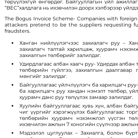
төрүүлэхгүй өнгөрдөг. Байгууллагын үйл ажиллаг
“BEC”халдлага нь ихэвчилэн доорх хэлбэрээр үйлдэг
The Bogus Invoice Scheme- Companies with foreign su
attackers pretend to be the suppliers requesting 
fraudsters.
Ханган нийлүүлэгчээс захиалагч руу – Ха
захиалагч талтай харилцаж, хуурамч нэхэм
захиалгын төлбөрийг залилдаг.
Удирдлагаас албан хаагч руу- Удирдах албан
төлбөрийн гүйлгээ, захиалгын даалгавар 
мөнгийг залилдаг.
Байгууллагаас үйлчлүүлэгч ба харилцагч руу
ба харилцагч руу хандан нэмэлт төлбөр, ү
хуурамч данс руу төлүүлэх замаар залилдаг.
Хуулийн байгууллагаас хувь хүн, албан байг
чиг үүргийг хэрэгжүүлэх байгууллагаас торг
төлбөрийн хуурамч нэхэмжлэл үүсгэн төл
ихэвчилэн ажлын 7 хоногийн сүүлчээр ажлын 
Мэдээлэл цуглуулах – Захиалга, болон бү