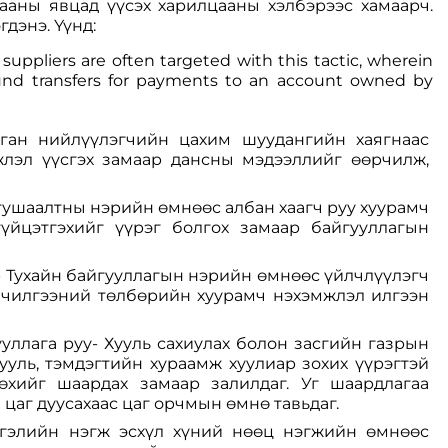
ааны явцад үүсэх харилцааны хэлбэрээс хамаарч.
дэнэ. Үүнд:
ppliers are often targeted with this tactic, wherein
fund transfers for payments to an account owned by
нган нийлүүлэгчийн цахим шуудангийн хаягнаас
жлэл үүсгэх замаар дансны мэдээллийг өөрчилж,
 тушаалтны нэрийн өмнөөс албан хаагч руу хуурамч
гүйцэтгэхийг үүрэг болгох замаар байгууллагын
- Тухайн байгууллагын нэрийн өмнөөс үйлчлүүлэгч
йлчилгээний төлбөрийн хуурамч нэхэмжлэл илгээн
ууллага руу- Хууль сахиулах болон засгийн газрын
ууль, тэмдэгтийн хураамж хуулиар зохих үүрэгтэй
өхийг шаардах замаар залилдаг. Уг шаардлагаа
цаг дуусахаас цаг орчмын өмнө тавьдаг.
ртгэлийн нэгж эсхүл хүний нөөц нэгжийн өмнөөс