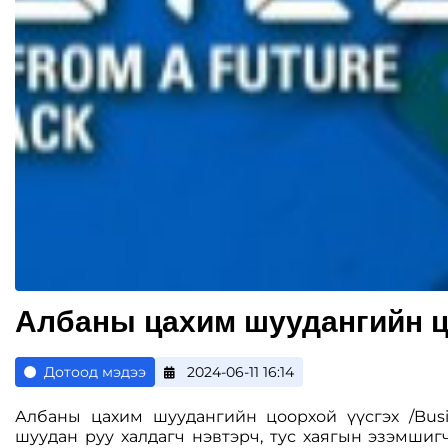
Албаны цахим шуудангийн ц
Дотоод мэдээ
2024-06-11 16:14
Албаны цахим шуудангийн цоорхой үүсгэх /Busi
шуудан руу халдагч нэвтэрч, тус хаягын эзэмшиг