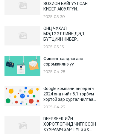
ЗОХИОН БАЙГУУЛСАН
КИБЕР АЮУЛГҮЙ
БАЙДЛЫН ИТГЭЛЦЛИЙГ
2025-05-30
БЭХЖҮҮЛЭХ БҮС НУТАГ
ХООРОНДЫН ХУРАЛ
ОНЦ ЧУХАЛ
МЭДЭЭЛЛИЙН ДЭД
БҮТЦИЙН КИБЕР
АЮУЛГҮЙ БАЙДАЛ
2025-05-15
Фишинг халдлагаас
сэрэмжилнэ үү
2025-04-28
Google компани өнгөрөгч
2024 онд нийт 5.1 тэрбум
хортой зар сурталчилгааг
устгажээ
2025-04-23
DEEPSEEK-ИЙН
ХЭРЭГЛЭГЧИД ЧИГЛЭСЭН
ХУУРАМЧ ЗАР ТҮГЭЭХ