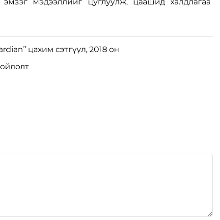
 эмзэг мэдээллийг цуглуулж, цаашид халдлагаа
ardian” цахим сэтгүүл, 2018 он
хойлолт