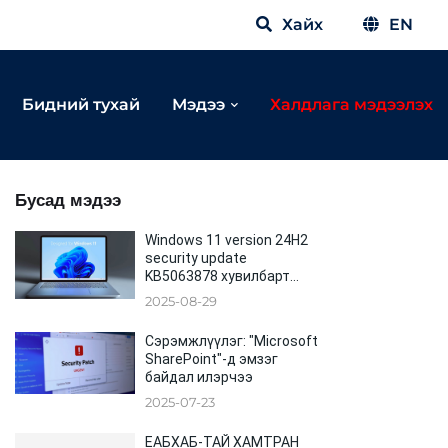
Хайх
EN
Бидний тухай
Мэдээ
Халдлага мэдээлэх
Бусад мэдээ
Windows 11 version 24H2
security update
KB5063878 хувилбарт
ноцтой алдаа илэрч
2025-08-29
байна
Сэрэмжлүүлэг: "Microsoft
SharePoint"-д эмзэг
байдал илэрчээ
2025-07-23
ЕАБХАБ-ТАЙ ХАМТРАН