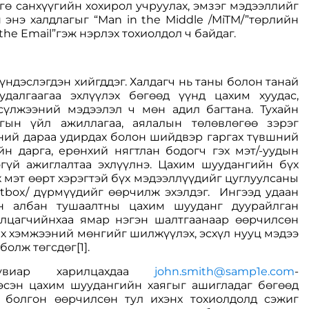
гө санхүүгийн хохирол учруулах, эмзэг мэдээллийг
 энэ халдлагыг “Man in the Middle /MiTM/”төрлийн
the Email”гэж нэрлэх тохиолдол ч байдаг.
 үндэслэгдэн хийгддэг. Халдагч нь таны болон танай
далгаагаа эхлүүлэх бөгөөд үүнд цахим хуудас,
сүлжээний мэдээлэл ч мөн адил багтана. Тухайн
гын үйл ажиллагаа, аялалын төлөвлөгөө зэрэг
үний дараа удирдах болон шийдвэр гаргах түвшний
йн дарга, ерөнхий нягтлан бодогч гэх мэт/-уудын
гүй ажиглалтаа эхлүүлнэ. Цахим шуудангийн бүх
эх мэт өөрт хэрэгтэй бүх мэдээллүүдийг цуглуулсаны
tbox/ дүрмүүдийг өөрчилж эхэлдэг. Ингээд удаан
н албан тушаалтны цахим шууданг дуурайлган
илцагчийнхаа ямар нэгэн шалтгаанаар өөрчилсөн
их хэмжээний мөнгийг шилжүүлэх, эсхүл нууц мэдээ
 болж төгсдөг
[1]
.
хувиар харилцахдаа
john.smith@samp1e.com
-
эсэн цахим шуудангийн хаягыг ашигладаг бөгөөд
 болгон өөрчилсөн тул ихэнх тохиолдолд сэжиг