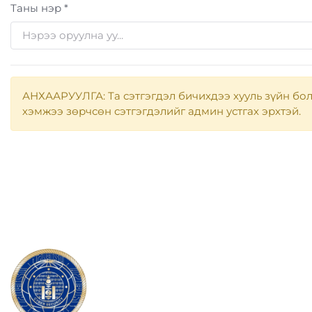
Таны нэр *
АНХААРУУЛГА: Та сэтгэгдэл бичихдээ хууль зүйн бол
хэмжээ зөрчсөн сэтгэгдэлийг админ устгах эрхтэй.
МЭДЭЭЛЛИЙН
АЮУЛГҮЙ БАЙДЛЫН
ГАЗАР