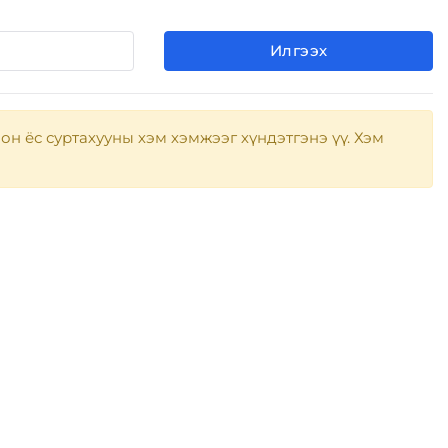
Илгээх
он ёс суртахууны хэм хэмжээг хүндэтгэнэ үү. Хэм
Нүүр х
Бидний
Үйл аж