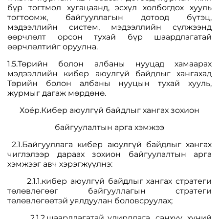
бүр тогтмол хугацаанд, эсхүл холбогдох хууль
тогтоомж, байгууллагын дотоод бүтэц,
мэдээллийн систем, мэдээллийн сүлжээнд
өөрчлөлт орсон тухай бүр шаардлагатай
өөрчлөлтийг оруулна.
1.5.Төрийн болон албаны нууцад хамаарах
мэдээллийн кибер аюулгүй байдлыг хангахад
Төрийн болон албаны нууцын тухай хууль,
журмыг дагаж мөрдөнө.
Хоёр.Кибер аюулгүй байдлыг хангах зохион
байгуулалтын арга хэмжээ
2.1.Байгууллага кибер аюулгүй байдлыг хангах
чиглэлээр дараах зохион байгуулалтын арга
хэмжээг авч хэрэгжүүлнэ:
2.1.1.кибер аюулгүй байдлыг хангах стратеги
төлөвлөгөөг байгууллагын стратеги
төлөвлөгөөтэй уялдуулан боловсруулах;
2.1.2.шаардлагатай удирдлага, санхүү, хүний