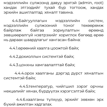
мэдээллийн сүлжээнд давуу эрхтэй (admin, root)
хандах этгээдийг тухай бүр тогтоож, хандах
эрхийн ашиглалтад хяналт тавина.
4.4.Байгууллагын мэдээллийн систем,
мэдээллийн сүлжээний тоног төхөөрөмж
байрлаж байгаа зориулалтын өрөөнд
зөвшөөрөлгүй нэвтрэхийг хориглох бөгөөд өрөө
нь дараах шаардлагыг хангасан байна:
4.4.1.өрөөний хаалга цоожтой байх;
4.4.2.дохиоллын системтэй байх;
4.4.3.цонхны хамгаалалттай байх;
4.4.4.орох хаалганы дэргэд дүрст хяналтын
системтэй байх;
4.4.5.температур, чийгшил зэрэг орчны
нөхцөлийг хянах, бүрдүүлэх хэрэгсэлтэй байх;
4.4.6.хаалганы түлхүүр, эрхийг зөвхөн эрх
бүхий ажилтан хадгалах.