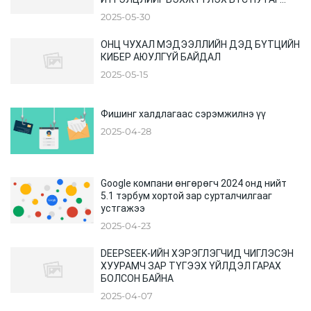
ХООРОНДЫН ХУРАЛ
2025-05-30
ОНЦ ЧУХАЛ МЭДЭЭЛЛИЙН ДЭД БҮТЦИЙН
КИБЕР АЮУЛГҮЙ БАЙДАЛ
2025-05-15
Фишинг халдлагаас сэрэмжилнэ үү
2025-04-28
Google компани өнгөрөгч 2024 онд нийт
5.1 тэрбум хортой зар сурталчилгааг
устгажээ
2025-04-23
DEEPSEEK-ИЙН ХЭРЭГЛЭГЧИД ЧИГЛЭСЭН
ХУУРАМЧ ЗАР ТҮГЭЭХ ҮЙЛДЭЛ ГАРАХ
БОЛСОН БАЙНА
2025-04-07