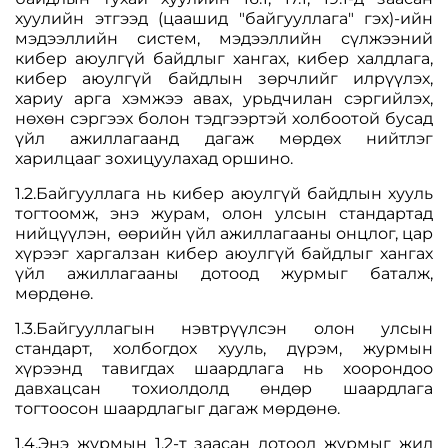
хуулийн этгээд (цаашид "байгууллага" гэх)-ийн
мэдээллийн систем, мэдээллийн сүлжээний
кибер аюулгүй байдлыг хангах, кибер халдлага,
кибер аюулгүй байдлын зөрчлийг илрүүлэх,
хариу арга хэмжээ авах, урьдчилан сэргийлэх,
нөхөн сэргээх болон тэдгээртэй холбоотой бусад
үйл ажиллагаанд дагаж мөрдөх нийтлэг
харилцааг зохицуулахад оршино.
1.2.Байгууллага нь кибер аюулгүй байдлын хууль
тогтоомж, энэ журам, олон улсын стандартад
нийцүүлэн, өөрийн үйл ажиллагааны онцлог, цар
хүрээг харгалзан кибер аюулгүй байдлыг хангах
үйл ажиллагааны дотоод журмыг баталж,
мөрдөнө.
1.3.Байгууллагын нэвтрүүлсэн олон улсын
стандарт, холбогдох хууль, дүрэм, журмын
хүрээнд тавигдах шаардлага нь хоорондоо
давхацсан тохиолдолд өндөр шаардлага
тогтоосон шаардлагыг дагаж мөрдөнө.
1.4.Энэ журмын 1.2-т заасан дотоод журмыг жил