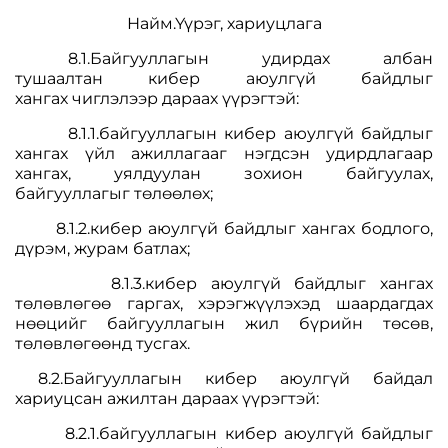
Найм.Үүрэг, хариуцлага
8.1.Байгууллагын удирдах албан
тушаалтан кибер аюулгүй байдлыг
хангах чиглэлээр дараах үүрэгтэй:
8.1.1.байгууллагын кибер аюулгүй байдлыг
хангах үйл ажиллагааг нэгдсэн удирдлагаар
хангах, уялдуулан зохион байгуулах,
байгууллагыг төлөөлөх;
8.1.2.кибер аюулгүй байдлыг хангах бодлого,
дүрэм, журам батлах;
8.1.3.кибер аюулгүй байдлыг хангах
төлөвлөгөө гаргах, хэрэгжүүлэхэд шаардагдах
нөөцийг байгууллагын жил бүрийн төсөв,
төлөвлөгөөнд тусгах.
8.2.Байгууллагын кибер аюулгүй байдал
хариуцсан ажилтан дараах үүрэгтэй:
8.2.1.байгууллагын кибер аюулгүй байдлыг