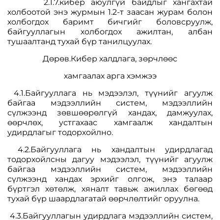
2.1.7.кибер аюулгүй байдлыг хангахтай
холбоотой энэ журмын 1.2-т заасан журам болон
холбогдох баримт бичгийг боловсруулж,
байгууллагын холбогдох ажилтан, албан
тушаалтанд тухай бүр танилцуулах.
Дөрөв.Кибер халдлага, зөрчлөөс
хамгаалах арга хэмжээ
4.1.Байгууллага нь мэдээлэл, түүнийг агуулж
байгаа мэдээллийн систем, мэдээллийн
сүлжээнд зөвшөөрөлгүй хандах, дамжуулах,
өөрчлөх, устгахаас хамгаалж хандалтын
удирдлагыг тодорхойлно.
4.2.Байгууллага нь хандалтын удирдлагад
тодорхойлсны дагуу мэдээлэл, түүнийг агуулж
байгаа мэдээллийн систем, мэдээллийн
сүлжээнд хандах эрхийг олгож, энэ талаар
бүртгэл хөтөлж, хяналт тавьж ажиллах бөгөөд
тухай бүр шаардлагатай өөрчлөлтийг оруулна.
4.3.Байгууллагын удирдлага мэдээллийн систем,