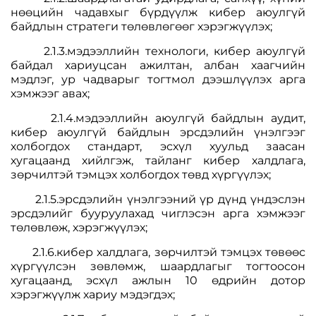
нөөцийн чадавхыг бүрдүүлж кибер аюулгүй
байдлын стратеги төлөвлөгөөг хэрэгжүүлэх;
2.1.3.мэдээллийн технологи, кибер аюулгүй
байдал хариуцсан ажилтан, албан хаагчийн
мэдлэг, ур чадварыг тогтмол дээшлүүлэх арга
хэмжээг авах;
2.1.4.мэдээллийн аюулгүй байдлын аудит,
кибер аюулгүй байдлын эрсдэлийн үнэлгээг
холбогдох стандарт, эсхүл хуульд заасан
хугацаанд хийлгэж, тайланг кибер халдлага,
зөрчилтэй тэмцэх холбогдох төвд хүргүүлэх;
2.1.5.эрсдэлийн үнэлгээний үр дүнд үндэслэн
эрсдэлийг бууруулахад чиглэсэн арга хэмжээг
төлөвлөж, хэрэгжүүлэх;
2.1.6.кибер халдлага, зөрчилтэй тэмцэх төвөөс
хүргүүлсэн зөвлөмж, шаардлагыг тогтоосон
хугацаанд, эсхүл ажлын 10 өдрийн дотор
хэрэгжүүлж хариу мэдэгдэх;