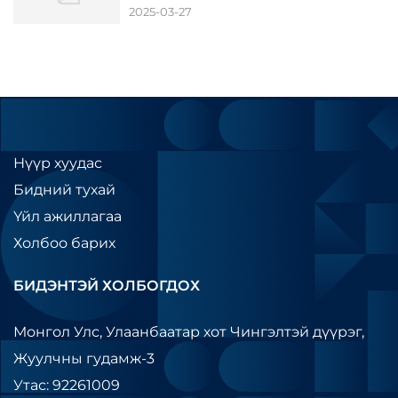
2025-03-27
Нүүр хуудас
Бидний тухай
Үйл ажиллагаа
Холбоо барих
БИДЭНТЭЙ ХОЛБОГДОХ
Монгол Улс, Улаанбаатар хот Чингэлтэй дүүрэг,
Жуулчны гудамж-3
Утас: 92261009