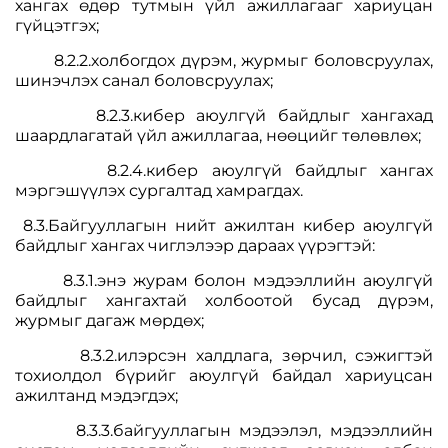
хангах өдөр тутмын үйл ажиллагааг хариуцан
гүйцэтгэх;
8.2.2.холбогдох дүрэм, журмыг боловсруулах,
шинэчлэх санал боловсруулах;
8.2.3.кибер аюулгүй байдлыг хангахад
шаардлагатай үйл ажиллагаа, нөөцийг төлөвлөх;
8.2.4.кибер аюулгүй байдлыг хангах
мэргэшүүлэх сургалтад хамрагдах.
8.3.Байгууллагын нийт ажилтан кибер аюулгүй
байдлыг хангах чиглэлээр дараах үүрэгтэй:
8.3.1.энэ журам болон мэдээллийн аюулгүй
байдлыг хангахтай холбоотой бусад дүрэм,
журмыг дагаж мөрдөх;
8.3.2.илэрсэн халдлага, зөрчил, сэжигтэй
тохиолдол бүрийг аюулгүй байдал хариуцсан
ажилтанд мэдэгдэх;
8.3.3.байгууллагын мэдээлэл, мэдээллийн