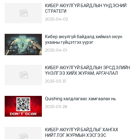
КИБЕР АЮУЛГҮЙ БАЙДЛЫН ҮНДЭСНИЙ
СТРАТЕГИ
2025-04-02
Кибер аюулгүй байдалд хиймэл оюун
ухааны гүйцэтгэх үүрэг
2025-04-01
КИБЕР АЮУЛГҮЙ БАЙДЛЫН ЭРСДЭЛИЙН
ҮНЭЛГЭЭ ХИЙХ ЖУРАМ, АРГАЧЛАЛ
2025-03-31
Quishing халдлагаас хамгаалах нь
2025-03-28
КИБЕР АЮУЛГҮЙ БАЙДЛЫГ ХАНГАХ
НИЙТЛЭГ ЖУРМЫН ХЭСГЭЭС