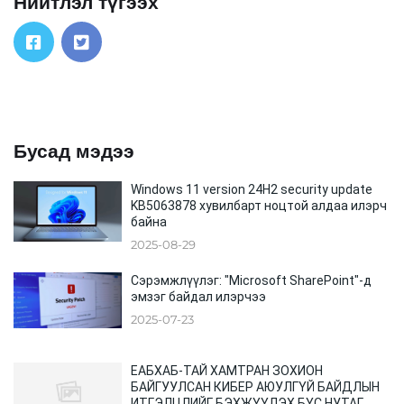
Нийтлэл түгээх
Бусад мэдээ
Windows 11 version 24H2 security update
KB5063878 хувилбарт ноцтой алдаа илэрч
байна
2025-08-29
Сэрэмжлүүлэг: "Microsoft SharePoint"-д
эмзэг байдал илэрчээ
2025-07-23
ЕАБХАБ-ТАЙ ХАМТРАН ЗОХИОН
БАЙГУУЛСАН КИБЕР АЮУЛГҮЙ БАЙДЛЫН
ИТГЭЛЦЛИЙГ БЭХЖҮҮЛЭХ БҮС НУТАГ