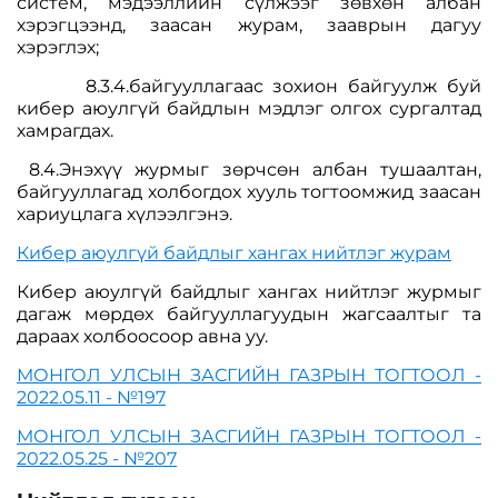
систем, мэдээллийн сүлжээг зөвхөн албан
хэрэгцээнд, заасан журам, зааврын дагуу
хэрэглэх;
8.3.4.байгууллагаас зохион байгуулж буй
кибер аюулгүй байдлын мэдлэг олгох сургалтад
хамрагдах.
8.4.Энэхүү журмыг зөрчсөн албан тушаалтан,
байгууллагад холбогдох хууль тогтоомжид заасан
хариуцлага хүлээлгэнэ.
Кибер аюулгүй байдлыг хангах нийтлэг журам
Кибер аюулгүй байдлыг хангах нийтлэг журмыг
дагаж мөрдөх байгууллагуудын жагсаалтыг та
дараах холбоосоор авна уу.
МОНГОЛ УЛСЫН ЗАСГИЙН ГАЗРЫН ТОГТООЛ -
2022.05.11 - №197
МОНГОЛ УЛСЫН ЗАСГИЙН ГАЗРЫН ТОГТООЛ -
2022.05.25 - №
207