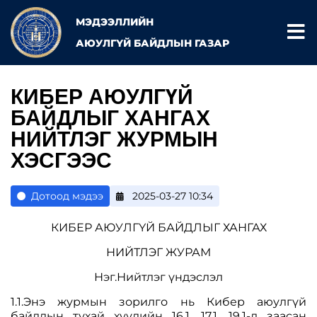
МЭДЭЭЛЛИЙН
АЮУЛГҮЙ БАЙДЛЫН ГАЗАР
КИБЕР АЮУЛГҮЙ
БАЙДЛЫГ ХАНГАХ
НИЙТЛЭГ ЖУРМЫН
ХЭСГЭЭС
Дотоод мэдээ
2025-03-27 10:34
КИБЕР АЮУЛГҮЙ БАЙДЛЫГ ХАНГАХ
НИЙТЛЭГ ЖУРАМ
Нэг.Нийтлэг үндэслэл
1.1.Энэ журмын зорилго нь Кибер аюулгүй
байдлын тухай хуулийн 16.1, 17.1, 19.1-д заасан