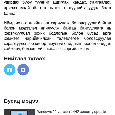
удирдах буюу түүнийг ашиглах, хандах, хамгаалах,
арчлах тухай ойлголт нь нэн тэргүүний асуудал болж
байна.
Иймд их өгөгдлийн санг хариуцаж, боловсруулж байгаа
болон мэдээлэл нийлүүлж байгаа байгууллага нь
хэрэгжүүлбэл зохих бодлогын болон бусад арга
хэмжээг нарийвчилсан төлөвлөгөө боловсруулан
хэрэгжүүлснээр кибер аюулгүй байдлын нөхцөл байдал
сайжирч, болзошгүй эрсдэлээс сэргийлэх юм.
Нийтлэл түгээх
Бусад мэдээ
Windows 11 version 24H2 security update