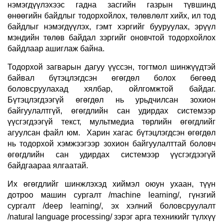
нэмэгдүүлэхээс гадна засгийн газрын түвшинд
өнөөгийн байдлыг тодорхойлох, төлөвлөлт хийх, ил тод
байдлыг нэмэгдүүлэх, гэмт хэргийг бууруулах, эрүүл
мэндийн төлөв байдал зэргийг оновчтой тодорхойлох
байдлаар ашиглаж байна.
Тодорхой загварын дагуу үүссэн, тогтмол шинжүүдтэй
байвал бүтэцлэгдсэн өгөгдөл болох бөгөөд
боловсруулахад хялбар, ойлгомжтой байдаг.
Бүтэцлэгдээгүй өгөгдөл нь урьдчилсан зохион
байгуулалтгүй, өгөгдлийн сан удирдах системээр
үүсгэгдээгүй текст, мультмедиа төрлийн өгөгдлийг
агуулсан файл юм. Харин хагас бүтэцлэгдсэн өгөгдөл
нь тодорхой хэмжээгээр зохион байгуулалттай боловч
өгөгдлийн сан удирдах системээр үүсгэгдээгүй
байдгаараа ялгаатай.
Их өгөгдлийг шинжлэхэд хиймэл оюун ухаан, түүн
дотроо машин сургалт /machine learning/, гүнзгий
сургалт /deep learning/, эх хэлний боловсруулалт
/natural language processing/ зэрэг арга техникийг түлхүү