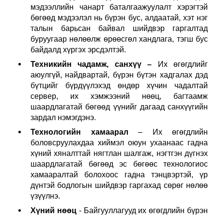
мэдээллийн чанарт баталгаажуулалт хэрэгтэй
бөгөөд мэдээлэл нь бүрэн бус, алдаатай, хэт нэг
талын барьсан байвал шийдвэр гаргалтад
буруугаар нөлөөлж өрөөсгөл хандлага, тэгш бус
байдалд хүргэх эрсдэлтэй.
Техникийн чадамж, санхүү –
Их өгөгдлийг
аюулгүй, найдвартай, бүрэн бүтэн хадгалах дэд
бүтцийг бүрдүүлэхэд өндөр хүчин чадалтай
сервер, их хэмжээний нөөц, багтаамж
шаардлагатай бөгөөд үүнийг дагаад санхүүгийн
зардал нэмэгдэнэ.
Технологийн хамаарал
– Их өгөгдлийн
боловсруулахдаа хиймэл оюун ухаанаас гадна
хүний хяналттай нягтлан шалгаж, нэгтгэн дүгнэх
шаардлагатай бөгөөд эс бөгөөс технологиос
хамааралтай болохоос гадна тэнцвэртэй, үр
дүнтэй бодлогын шийдвэр гаргахад сөрөг нөлөө
үзүүлнэ.
Хүний нөөц
- Б
айгууллагууд их өгөгдлийн бүрэн