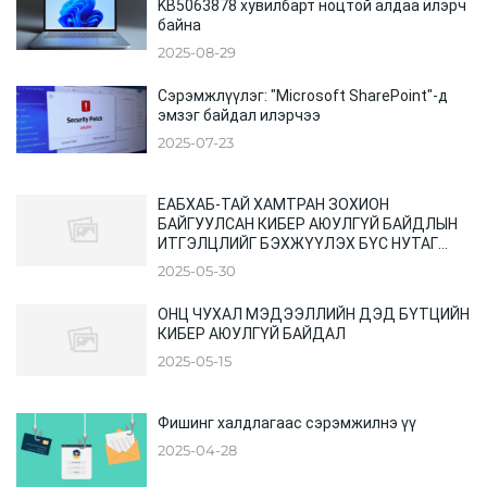
KB5063878 хувилбарт ноцтой алдаа илэрч
байна
2025-08-29
Сэрэмжлүүлэг: "Microsoft SharePoint"-д
эмзэг байдал илэрчээ
2025-07-23
ЕАБХАБ-ТАЙ ХАМТРАН ЗОХИОН
БАЙГУУЛСАН КИБЕР АЮУЛГҮЙ БАЙДЛЫН
ИТГЭЛЦЛИЙГ БЭХЖҮҮЛЭХ БҮС НУТАГ
ХООРОНДЫН ХУРАЛ
2025-05-30
ОНЦ ЧУХАЛ МЭДЭЭЛЛИЙН ДЭД БҮТЦИЙН
КИБЕР АЮУЛГҮЙ БАЙДАЛ
2025-05-15
Фишинг халдлагаас сэрэмжилнэ үү
2025-04-28