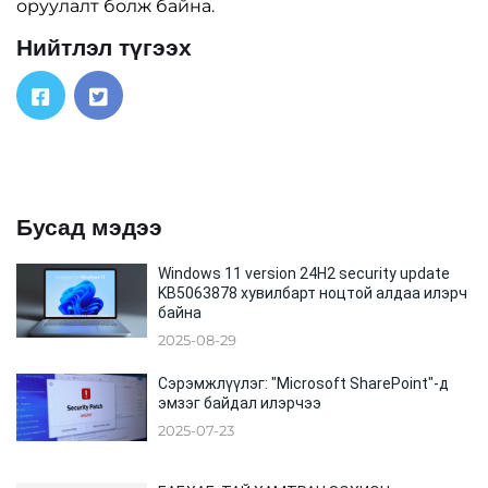
оруулалт болж байна.
Нийтлэл түгээх
Бусад мэдээ
Windows 11 version 24H2 security update
KB5063878 хувилбарт ноцтой алдаа илэрч
байна
2025-08-29
Сэрэмжлүүлэг: "Microsoft SharePoint"-д
эмзэг байдал илэрчээ
2025-07-23