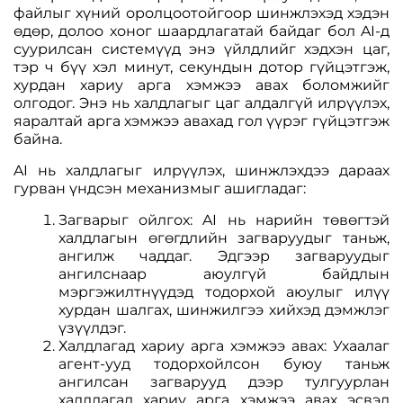
файлыг хүний оролцоотойгоор шинжлэхэд хэдэн
өдөр, долоо хоног шаардлагатай байдаг бол AI-д
суурилсан системүүд энэ үйлдлийг хэдхэн цаг,
тэр ч бүү хэл минут, секундын дотор гүйцэтгэж,
хурдан хариу арга хэмжээ авах боломжийг
олгодог. Энэ нь халдлагыг цаг алдалгүй илрүүлэх,
яаралтай арга хэмжээ авахад гол үүрэг гүйцэтгэж
байна.
AI нь халдлагыг илрүүлэх, шинжлэхдээ дараах
гурван үндсэн механизмыг ашигладаг:
Загварыг ойлгох: AI нь нарийн төвөгтэй
халдлагын өгөгдлийн загваруудыг таньж,
ангилж чаддаг. Эдгээр загваруудыг
ангилснаар аюулгүй байдлын
мэргэжилтнүүдэд тодорхой аюулыг илүү
хурдан шалгах, шинжилгээ хийхэд дэмжлэг
үзүүлдэг.
Халдлагад хариу арга хэмжээ авах: Ухаалаг
агент-ууд тодорхойлсон буюу таньж
ангилсан загварууд дээр тулгуурлан
халдлагад хариу арга хэмжээ авах эсвэл