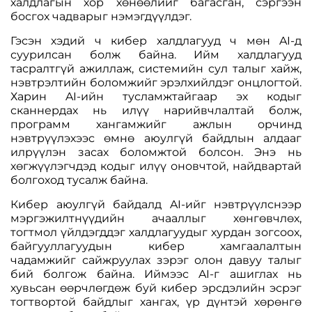
халдлагын хор хөнөөлийг багасган, сэргээн
босгох чадварыг нэмэгдүүлдэг.
Гэсэн хэдий ч кибер халдлагууд ч мөн AI-д
суурилсан болж байна. Ийм халдлагууд
тасралтгүй ажиллаж, системийн сул талыг хайж,
нэвтрэлтийн боломжийг эрэлхийлдэг онцлогтой.
Харин AI-ийн тусламжтайгаар эх кодыг
сканнердах нь илүү нарийвчлалтай болж,
программ хангамжийг ажлын орчинд
нэвтрүүлэхээс өмнө аюулгүй байдлын алдааг
илрүүлэн засах боломжтой болсон. Энэ нь
хөгжүүлэгчдэд кодыг илүү оновчтой, найдвартай
болгоход тусалж байна.
Кибер аюулгүй байдалд AI-ийг нэвтрүүлснээр
мэргэжилтнүүдийн ачааллыг хөнгөвчлөх,
тогтмол үйлдэгддэг халдлагуудыг хурдан зогсоох,
байгууллагуудын кибер хамгаалалтын
чадамжийг сайжруулах зэрэг олон давуу талыг
бий болгож байна. Иймээс AI-г ашиглах нь
хувьсан өөрчлөгдөж буй кибер эрсдэлийн эсрэг
тогтвортой байдлыг хангах, үр дүнтэй хөрөнгө