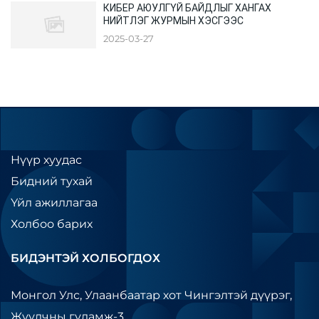
КИБЕР АЮУЛГҮЙ БАЙДЛЫГ ХАНГАХ
НИЙТЛЭГ ЖУРМЫН ХЭСГЭЭС
2025-03-27
Нүүр хуудас
Бидний тухай
Үйл ажиллагаа
Холбоо барих
БИДЭНТЭЙ ХОЛБОГДОХ
Монгол Улс, Улаанбаатар хот Чингэлтэй дүүрэг,
Жуулчны гудамж-3