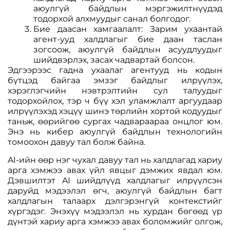
аюулгүй байдлын мэргэжилтнүүдэд
тодорхой алхмуудыг санал болгодог.
Бие даасан хамгаалалт: Зарим ухаантай
агент-ууд халдлагыг бие даан таслан
зогсоож, аюулгүй байдлын асуудлуудыг
шийдвэрлэх, засах чадвартай болсон.
Эдгээрээс гадна ухаалаг агентууд нь кодын
бүтцэд байгаа эмзэг байдлыг илрүүлэх,
хэрэглэгчийн нэвтрэлтийн сул талуудыг
тодорхойлох, тэр ч бүү хэл уламжлалт аргуудаар
илрүүлэхэд хэцүү шинэ төрлийн хортой кодуудыг
таньж, өөрийгөө сургах чадвараараа онцлог юм.
Энэ нь кибер аюулгүй байдлын технологийн
томоохон давуу тал болж байна.
AI-ийн өөр нэг чухал давуу тал нь халдлагад хариу
арга хэмжээ авах үйл явцыг дэмжих явдал юм.
Дэвшилтэт AI шийдлүүд халдлагыг илрүүлсэн
даруйд мэдээлэл өгч, аюулгүй байдлын багт
халдлагын талаарх дэлгэрэнгүй контекстийг
хүргэдэг. Энэхүү мэдээлэл нь хурдан бөгөөд үр
дүнтэй хариу арга хэмжээ авах боломжийг олгож,