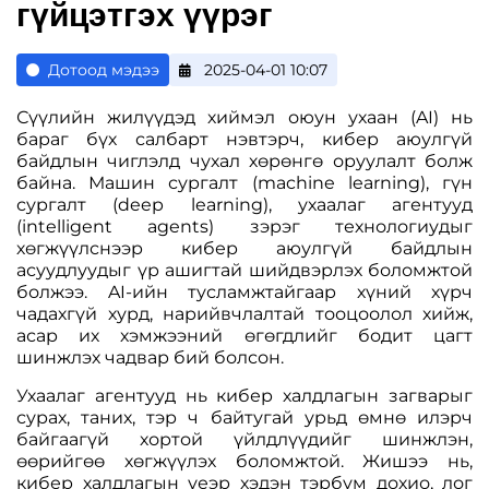
гүйцэтгэх үүрэг
Дотоод мэдээ
2025-04-01 10:07
Сүүлийн жилүүдэд хиймэл оюун ухаан (AI) нь
бараг бүх салбарт нэвтэрч, кибер аюулгүй
байдлын чиглэлд чухал хөрөнгө оруулалт болж
байна. Машин сургалт (machine learning), гүн
сургалт (deep learning), ухаалаг агентууд
(intelligent agents) зэрэг технологиудыг
хөгжүүлснээр кибер аюулгүй байдлын
асуудлуудыг үр ашигтай шийдвэрлэх боломжтой
болжээ. AI-ийн тусламжтайгаар хүний хүрч
чадахгүй хурд, нарийвчлалтай тооцоолол хийж,
асар их хэмжээний өгөгдлийг бодит цагт
шинжлэх чадвар бий болсон.
Ухаалаг агентууд нь кибер халдлагын загварыг
сурах, таних, тэр ч байтугай урьд өмнө илэрч
байгаагүй хортой үйлдлүүдийг шинжлэн,
өөрийгөө хөгжүүлэх боломжтой. Жишээ нь,
кибер халдлагын үеэр хэдэн тэрбум дохио, лог