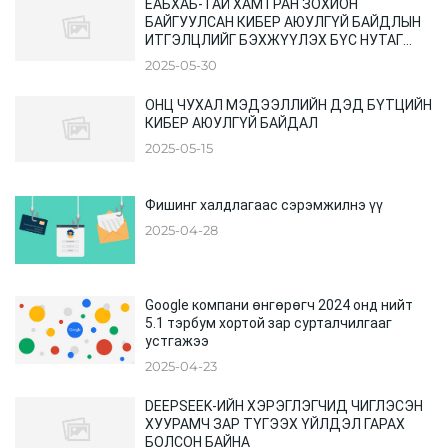
ЕАБХАБ-ТАЙ ХАМТРАН ЗОХИОН
БАЙГУУЛСАН КИБЕР АЮУЛГҮЙ БАЙДЛЫН
ИТГЭЛЦЛИЙГ БЭХЖҮҮЛЭХ БҮС НУТАГ
ХООРОНДЫН ХУРАЛ
2025-05-30
ОНЦ ЧУХАЛ МЭДЭЭЛЛИЙН ДЭД БҮТЦИЙН
КИБЕР АЮУЛГҮЙ БАЙДАЛ
2025-05-15
Фишинг халдлагаас сэрэмжилнэ үү
2025-04-28
Google компани өнгөрөгч 2024 онд нийт
5.1 тэрбум хортой зар сурталчилгааг
устгажээ
2025-04-23
DEEPSEEK-ИЙН ХЭРЭГЛЭГЧИД ЧИГЛЭСЭН
ХУУРАМЧ ЗАР ТҮГЭЭХ ҮЙЛДЭЛ ГАРАХ
БОЛСОН БАЙНА