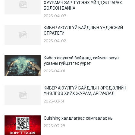
ХУУРАМЧ ЗАР ТҮГЭЭХ ҮЙЛДЭЛ ГАРАХ
БОЛСОН БАЙНА
2025-04-07
КИБЕР АЮУЛГҮЙ БАЙДЛЫН ҮНДЭСНИЙ
СТРАТЕГИ
2025-04-02
Кибер аюулгүй байдалд хиймэл оюун
ухааны гүйцэтгэх үүрэг
2025-04-01
КИБЕР АЮУЛГҮЙ БАЙДЛЫН ЭРСДЭЛИЙН
ҮНЭЛГЭЭ ХИЙХ ЖУРАМ, АРГАЧЛАЛ
2025-03-31
Quishing халдлагаас хамгаалах нь
2025-03-28