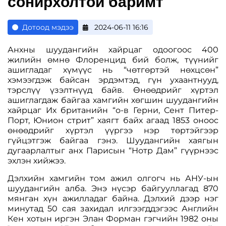
сонирхолтой баримт
Дотоод мэдээ
2024-06-11 16:16
Анхны шуудангийн хайрцаг одоогоос 400
жилийн өмнө Флоренцид бий болж, түүнийг
ашигладаг хүмүүс нь “чөтгөртэй нөхцсөн”
хэмээгдэж байсан эрдэмтэд, гүн ухаантнууд,
тэрслүү үзэлтнүүд байв. Өнөөдрийг хүртэл
ашиглагдаж байгаа хамгийн хөгшин шуудангийн
хайрцаг Их британийн “о-в Герни, Сент Питер-
Порт, Юнион стрит” хаягт байх агаад 1853 оноос
өнөөдрийг хүртэл үүргээ нэр төртэйгээр
гүйцэтгэж байгаа гэнэ. Шуудангийн хаягын
дугаарлалтыг анх Парисын “Нотр Дам” гүүрнээс
эхлэн хийжээ.
Дэлхийн хамгийн том ажил олгогч нь АНУ-ын
шуудангийн алба. Энэ нүсэр байгууллагад 870
мянган хүн ажилладаг байна. Дэлхий дээр нэг
минутад 50 сая захидал илгээгддэгээс Английн
Кен хотын иргэн Элан Форман гэгчийн 1982 оны