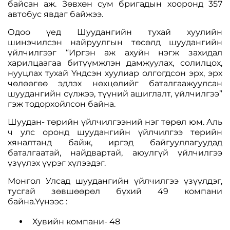
байсан аж. Зөвхөн сум бригадын хооронд 357
автобус явдаг байжээ.
Одоо үед Шуудангийн тухай хуулийн
шинэчилсэн найруулгын төсөлд шуудангийн
үйлчилгээг “Иргэн аж ахуйн нэгж захидал
харилцаагаа битүүмжлэн дамжуулах, солилцох,
нууцлах тухай Үндсэн хуулиар олгогдсон эрх, эрх
чөлөөгөө эдлэх нөхцөлийг баталгаажуулсан
шуудангийн сүлжээ, түүний ашиглалт, үйлчилгээ”
гэж тодорхойлсон байна.
Шуудан- төрийн үйлчилгээний нэг төрөл юм. Аль
ч улс оронд шуудангийн үйлчилгээ төрийн
хяналтанд байж, иргэд байгууллагуудад
баталгаатай, найдвартай, аюулгүй үйлчилгээ
үзүүлэх үүрэг хүлээдэг.
Монгол Улсад шуудангийн үйлчилгээ үзүүлдэг,
тусгай зөвшөөрөл бүхий 49 компани
байна.Үүнээс :
Хувийн компани- 48