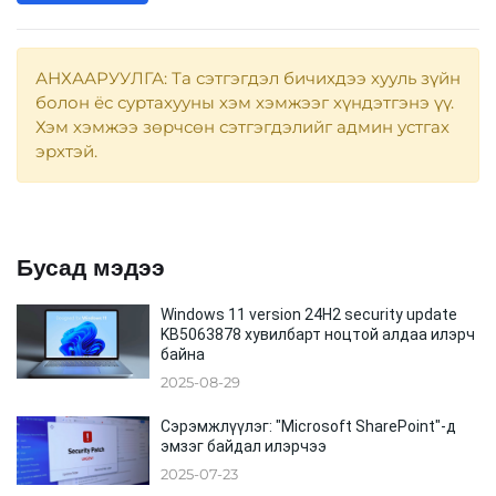
АНХААРУУЛГА: Та сэтгэгдэл бичихдээ хууль зүйн
болон ёс суртахууны хэм хэмжээг хүндэтгэнэ үү.
Хэм хэмжээ зөрчсөн сэтгэгдэлийг админ устгах
эрхтэй.
Бусад мэдээ
Windows 11 version 24H2 security update
KB5063878 хувилбарт ноцтой алдаа илэрч
байна
2025-08-29
Сэрэмжлүүлэг: "Microsoft SharePoint"-д
эмзэг байдал илэрчээ
2025-07-23