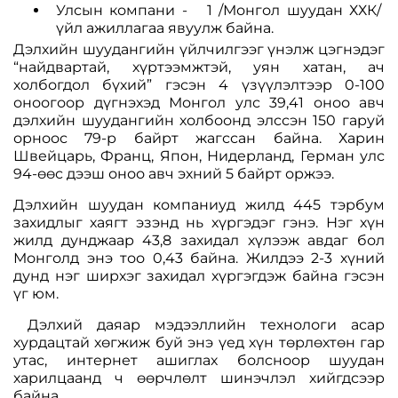
Улсын компани - 1 /Монгол шуудан ХХК/
үйл ажиллагаа явуулж байна.
Дэлхийн шуудангийн үйлчилгээг үнэлж цэгнэдэг
“найдвартай, хүртээмжтэй, уян хатан, ач
холбогдол бүхий” гэсэн 4 үзүүлэлтээр 0-100
оноогоор дүгнэхэд Монгол улс 39,41 оноо авч
дэлхийн шуудангийн холбоонд элссэн 150 гаруй
орноос 79-р байрт жагссан байна. Харин
Швейцарь, Франц, Япон, Нидерланд, Герман улс
94-өөс дээш оноо авч эхний 5 байрт оржээ.
Дэлхийн шуудан компаниуд жилд 445 тэрбум
захидлыг хаягт эзэнд нь хүргэдэг гэнэ. Нэг хүн
жилд дунджаар 43,8 захидал хүлээж авдаг бол
Монголд энэ тоо 0,43 байна. Жилдээ 2-3 хүний
дунд нэг ширхэг захидал хүргэгдэж байна гэсэн
үг юм.
Дэлхий даяар мэдээллийн технологи асар
хурдацтай хөгжиж буй энэ үед хүн төрлөхтөн гар
утас, интернет ашиглах болсноор шуудан
харилцаанд ч өөрчлөлт шинэчлэл хийгдсээр
байна.