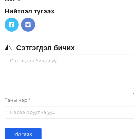
Нийтлэл түгээх
Сэтгэгдэл бичих
Таны нэр *
Илгээх