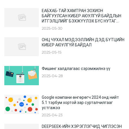
ЕАБХАБ-ТАЙ ХАМТРАН ЗОХИОН
БАЙГУУЛСАН КИБЕР АЮУЛГҮЙ БАЙДЛЫН
ИТГЭЛЦЛИЙГ БЭХЖҮҮЛЭХ БҮС НУТАГ
ХООРОНДЫН ХУРАЛ
2025-05-30
ОНЦ ЧУХАЛ МЭДЭЭЛЛИЙН ДЭД БҮТЦИЙН
КИБЕР АЮУЛГҮЙ БАЙДАЛ
2025-05-15
Фишинг халдлагаас сэрэмжилнэ үү
2025-04-28
Google компани өнгөрөгч 2024 онд нийт
5.1 тэрбум хортой зар сурталчилгааг
устгажээ
2025-04-23
DEEPSEEK-ИЙН ХЭРЭГЛЭГЧИД ЧИГЛЭСЭН