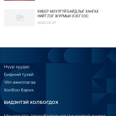
КИБЕР АЮУЛГҮЙ БАЙДЛЫГ ХАНГАХ
НИЙТЛЭГ ЖУРМЫН ХЭСГЭЭС
2025-03-27
Нүүр хуудас
Бидний тухай
Үйл ажиллагаа
Холбоо барих
БИДЭНТЭЙ ХОЛБОГДОХ
Монгол Улс, Улаанбаатар хот Чингэлтэй дүүрэг,