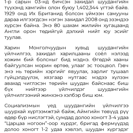
1-р сарын 03-нд бичсэн захидал шуудангийн
түүхэнд хамгийн олон буюу 1,402,344 үгтэй байв.
1929 онд Их Британид болсон үймээн самууны
дараа илгээгдсэн нэгэн захидал 2008 онд эзэндээ
хүрсэн байна. Энэ 80 шахам жилийн хугацаанд
Англи орон төдийгүй дэлхий нийт юу эсийг
туулав.
Харин Монголчуудын хувьд шуудангийн
үйлчилгээ, захидал харилцааны соёл нэлээд
хожим бий болсныг бид мэднэ. Өгөдэй хааны
байгуулсан морин өртөө, улааг эс тооцвол. Гэвч
энэ нь төрийн хэргийг явуулах, зарлиг тушаал
гүйцэлдүүлэх, хязгаар нутгаас мэдээ хүлээн
авахад чиглэсэн төрийн шуудан байснаас биш
бүх нийтээр үйлчилдэг шуудангийн
үйлчилгээний жинхэнэ хэлбэр биш юм.
Социализмын үед шуудангийн үйлчилгээ
шуурхай хүртээмжтэй байж, Аймгийн төвүүд рүү
өдөр бүр нислэгтэй, сумдад долоо хоногт 3-4 удаа
“Царцаа ногоон”-оор хүрдэг, бригад фермүүдэд
долоо хоногт 1-2 удаа хэвлэл, шуудан хүргэдэг