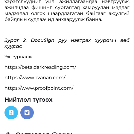
хэрэгслүүдийг үйл ажиллагаандаа нэвтрүүлж,
ажилчдаа фишинг сургалтад хамруулан мэдлэг
мэдээлэл олгох шаардлагатай байгааг аюулгүй
байдлын судлаачид анхааруулж байна.
Зураг 2. DocuSign руу нэвтрэх хуурамч веб
хуудас
Эх сурвалж:
https://beta.darkreading.com/
https://www.avanan.com/
https://www.proofpoint.com/
Нийтлэл түгээх