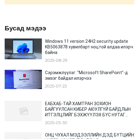
Бусад мэдээ
Windows 11 version 24H2 security update
KB5063878 хувилбарт ноцтой алдаа илэрч
байна
2025-08-29
Сэрэмжлүүлэг: "Microsoft SharePoint"-д
эмзэг байдал илэрчээ
2025-07-23
ЕАБХАБ-ТАЙ ХАМТРАН ЗОХИОН
БАЙГУУЛСАН КИБЕР АЮУЛГҮЙ БАЙДЛЫН
ИТГЭЛЦЛИЙГ БЭХЖҮҮЛЭХ БҮС НУТАГ
ХООРОНДЫН ХУРАЛ
2025-05-30
ОНЦ ЧУХАЛ МЭДЭЭЛЛИЙН ДЭД БҮТЦИЙН