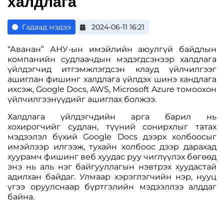
халдлага
Гадаад мэдээ
2024-06-11 16:21
“Аванан” АНУ-ын имэйлийн аюулгүй байдлын
компанийн судлаачдын мэдэгдсэнээр халдлага
үйлдэгчид итгэмжлэгдсэн клауд үйлчилгээг
ашиглан фишинг халдлага үйлдэх шинэ хандлага
ихсэж, Google Docs, AWS, Microsoft Azure томоохон
үйлчилгээнүүдийг ашиглах болжээ.
Халдлага үйлдэгчдийн арга барил нь
хохирогчийг судлан, түүний сонирхлыг татах
мэдээлэл бүхий Google Docs дээрх холбоосыг
имэйлээр илгээж, тухайн холбоос дээр дарахад
хуурамч фишинг веб хуудас руу чиглүүлэх бөгөөд
энэ нь аль нэг байгууллагын нэвтрэх хуудастай
адилхан байдаг. Улмаар хэрэглэгчийн нэр, нууц
үгээ оруулснаар бүртгэлийн мэдээллээ алддаг
байна.