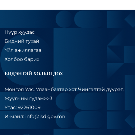
Нүүр хуудас
Бидний тухай
Үйл ажиллагаа
Холбоо барих
БИДЭНТЭЙ ХОЛБОГДОХ
Монгол Улс, Улаанбаатар хот Чингэлтэй дүүрэг,
Жуулчны гудамж-3
Утас: 92261009
И-мэйл: info@isd.gov.mn