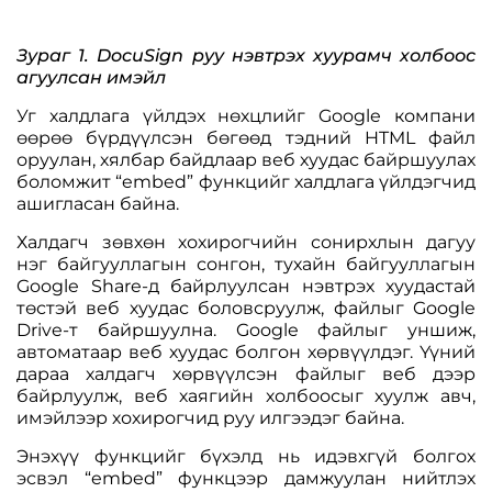
Зураг 1. DocuSign руу нэвтрэх хуурамч холбоос
агуулсан имэйл
Уг халдлага үйлдэх нөхцлийг Google компани
өөрөө бүрдүүлсэн бөгөөд тэдний HTML файл
оруулан, хялбар байдлаар веб хуудас байршуулах
боломжит “embed” функцийг халдлага үйлдэгчид
ашигласан байна.
Халдагч зөвхөн хохирогчийн сонирхлын дагуу
нэг байгууллагын сонгон, тухайн байгууллагын
Google Share-д байрлуулсан нэвтрэх хуудастай
төстэй веб хуудас боловсруулж, файлыг Google
Drive-т байршуулна. Google файлыг уншиж,
автоматаар веб хуудас болгон хөрвүүлдэг. Үүний
дараа халдагч хөрвүүлсэн файлыг веб дээр
байрлуулж, веб хаягийн холбоосыг хуулж авч,
имэйлээр хохирогчид руу илгээдэг байна.
Энэхүү функцийг бүхэлд нь идэвхгүй болгох
эсвэл “embed” функцээр дамжуулан нийтлэх