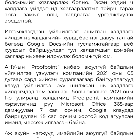
боломжийг хязгаарлаж болно. Гэсэн хэдий ч
халдлага үйлдэгчид хязгаарлалтыг тойрч гарах
арга замыг олж, халдлагаа үргэлжлүүлэх
эрсдэлтэй.
Итгэмжлэгдсэн үйлчилгээг ашиглан халдлага
үйлдэх нь халдагчийн хувьд бас нэг давуу талтай
бөгөөд Google Docs-ийн тусламжтайгаар веб
хуудсыг байршуулдаг тул халдагчдыг домэйн
хаягаар нь хөөж илрүүлэх боломжгүй юм.
АНУ-ын “Proofpoint” кибер аюулгүй байдлын
үйлчилгээ үзүүлэгч компанийн 2021 оны 05
дугаар сард хийсэн судалгаагаар байгууллагууд
клауд үйлчилгээ рүү шилжсэн нь халдлага
үйлдэгчдэд том завшаан болж эхэлжээ. 2021 оны
1-р улиралд халдагчид Proofpoint компанийн
хэрэглэгчид рүү Microsoft Office 365-аар
дамжуулан 7 сая орчим, Google клаудад
байршуулан 45 сая орчим хортой код агуулсан
имэйл, мессеж илгээсэн байна.
Аж ахуйн нэгжүүд имэйлийн аюулгүй байдлын