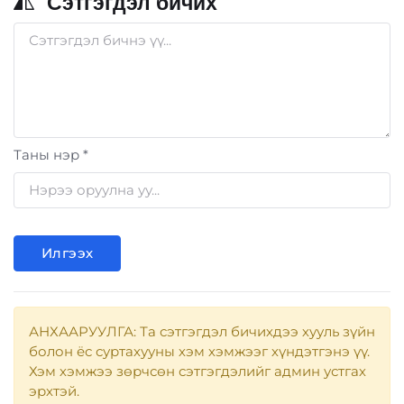
Сэтгэгдэл бичих
Таны нэр *
Илгээх
АНХААРУУЛГА: Та сэтгэгдэл бичихдээ хууль зүйн
болон ёс суртахууны хэм хэмжээг хүндэтгэнэ үү.
Хэм хэмжээ зөрчсөн сэтгэгдэлийг админ устгах
эрхтэй.