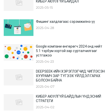
КИБЕР АЮУЛГҮЙ БАЙДАЛ
2025-05-15
Фишинг халдлагаас сэрэмжилнэ үү
2025-04-28
Google компани өнгөрөгч 2024 онд нийт
5.1 тэрбум хортой зар сурталчилгааг
устгажээ
2025-04-23
DEEPSEEK-ИЙН ХЭРЭГЛЭГЧИД ЧИГЛЭСЭН
ХУУРАМЧ ЗАР ТҮГЭЭХ ҮЙЛДЭЛ ГАРАХ
БОЛСОН БАЙНА
2025-04-07
КИБЕР АЮУЛГҮЙ БАЙДЛЫН ҮНДЭСНИЙ
СТРАТЕГИ
2025-04-02