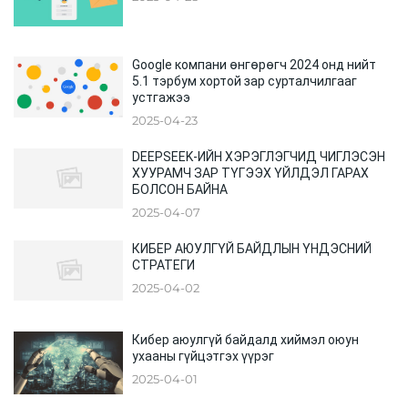
Google компани өнгөрөгч 2024 онд нийт
5.1 тэрбум хортой зар сурталчилгааг
устгажээ
2025-04-23
DEEPSEEK-ИЙН ХЭРЭГЛЭГЧИД ЧИГЛЭСЭН
ХУУРАМЧ ЗАР ТҮГЭЭХ ҮЙЛДЭЛ ГАРАХ
БОЛСОН БАЙНА
2025-04-07
КИБЕР АЮУЛГҮЙ БАЙДЛЫН ҮНДЭСНИЙ
СТРАТЕГИ
2025-04-02
Кибер аюулгүй байдалд хиймэл оюун
ухааны гүйцэтгэх үүрэг
2025-04-01