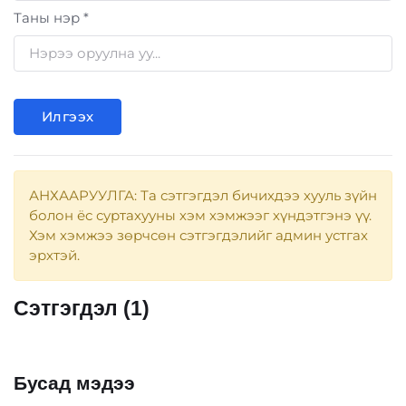
Таны нэр *
Илгээх
АНХААРУУЛГА: Та сэтгэгдэл бичихдээ хууль зүйн
болон ёс суртахууны хэм хэмжээг хүндэтгэнэ үү.
Хэм хэмжээ зөрчсөн сэтгэгдэлийг админ устгах
эрхтэй.
Сэтгэгдэл (1)
Бусад мэдээ