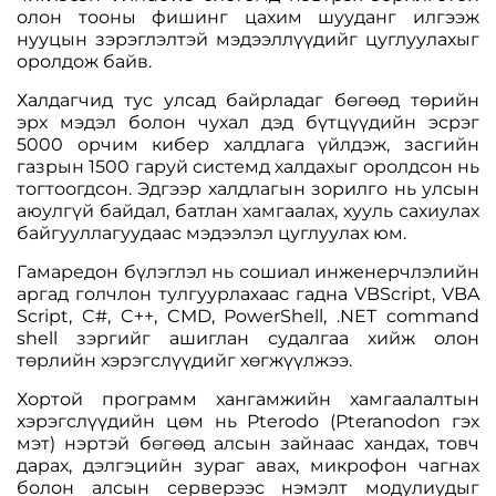
олон тооны фишинг цахим шууданг илгээж
нууцын зэрэглэлтэй мэдээллүүдийг цуглуулахыг
оролдож байв.
Халдагчид тус улсад байрладаг бөгөөд төрийн
эрх мэдэл болон чухал дэд бүтцүүдийн эсрэг
5000 орчим кибер халдлага үйлдэж, засгийн
газрын 1500 гаруй системд халдахыг оролдсон нь
тогтоогдсон. Эдгээр халдлагын зорилго нь улсын
аюулгүй байдал, батлан хамгаалах, хууль сахиулах
байгууллагуудаас мэдээлэл цуглуулах юм.
Гамаредон бүлэглэл нь сошиал инженерчлэлийн
аргад голчлон тулгуурлахаас гадна VBScript, VBA
Script, C#, C++, CMD, PowerShell, .NET command
shell зэргийг ашиглан судалгаа хийж олон
төрлийн хэрэгслүүдийг хөгжүүлжээ.
Хортой программ хангамжийн хамгаалалтын
хэрэгслүүдийн цөм нь Pterodo (Pteranodon гэх
мэт) нэртэй бөгөөд алсын зайнаас хандах, товч
дарах, дэлгэцийн зураг авах, микрофон чагнах
болон алсын серверээс нэмэлт модулиудыг