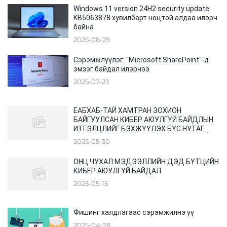
Windows 11 version 24H2 security update
KB5063878 хувилбарт ноцтой алдаа илэрч
байна
2025-08-29
Сэрэмжлүүлэг: "Microsoft SharePoint"-д
эмзэг байдал илэрчээ
2025-07-23
ЕАБХАБ-ТАЙ ХАМТРАН ЗОХИОН
БАЙГУУЛСАН КИБЕР АЮУЛГҮЙ БАЙДЛЫН
ИТГЭЛЦЛИЙГ БЭХЖҮҮЛЭХ БҮС НУТАГ
ХООРОНДЫН ХУРАЛ
2025-05-30
ОНЦ ЧУХАЛ МЭДЭЭЛЛИЙН ДЭД БҮТЦИЙН
КИБЕР АЮУЛГҮЙ БАЙДАЛ
2025-05-15
Фишинг халдлагаас сэрэмжилнэ үү
2025-04-28