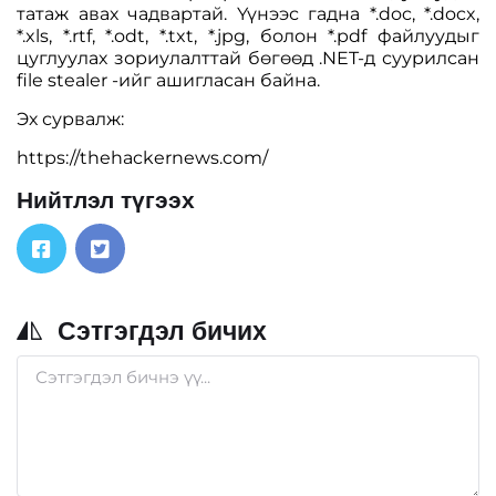
татаж авах чадвартай. Үүнээс гадна *.doc, *.docx,
*.xls, *.rtf, *.odt, *.txt, *.jpg, болон *.pdf файлуудыг
цуглуулах зориулалттай бөгөөд .NET-д суурилсан
file stealer -ийг ашигласан байна.
Эх сурвалж:
https://thehackernews.com/
Нийтлэл түгээх
Сэтгэгдэл бичих