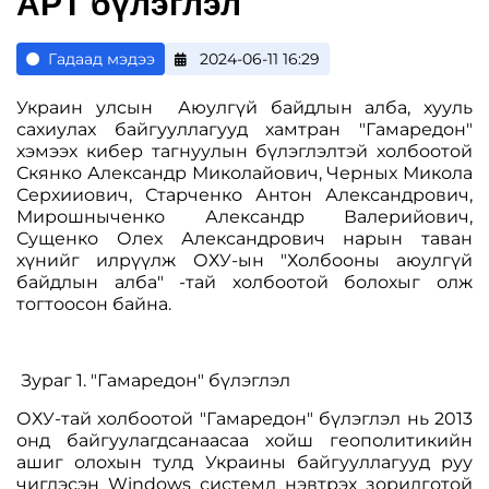
APT бүлэглэл
Гадаад мэдээ
2024-06-11 16:29
Украин улсын Аюулгүй байдлын алба, хууль
сахиулах байгууллагууд хамтран "Гамаредон"
хэмээх кибер тагнуулын бүлэглэлтэй холбоотой
Скянко Александр Миколайович, Черных Микола
Серхииович, Старченко Антон Александрович,
Мирошныченко Александр Валерийович,
Сущенко Олех Александрович нарын таван
хүнийг илрүүлж ОХУ-ын "Холбооны аюулгүй
байдлын алба" -тай холбоотой болохыг олж
тогтоосон байна.
Зураг 1. "Гамаредон" бүлэглэл
ОХУ-тай холбоотой "Гамаредон" бүлэглэл нь 2013
онд байгуулагдсанаасаа хойш геополитикийн
ашиг олохын тулд Украины байгууллагууд руу
чиглэсэн Windows системд нэвтрэх зорилготой