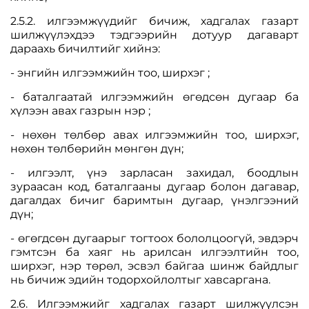
2.5.2. илгээмжүүдийг бичиж, хадгалах газарт
шилжүүлэхдээ тэдгээрийн дотуур дагаварт
дараахь бичилтийг хийнэ:
- энгийн илгээмжийн тоо, ширхэг ;
- баталгаатай илгээмжийн өгөдсөн дугаар ба
хүлээн авах газрын нэр ;
- нөхөн төлбөр авах илгээмжийн тоо, ширхэг,
нөхөн төлбөрийн мөнгөн дүн;
- илгээлт, үнэ зарласан захидал, боодлын
зураасан код, баталгааны дугаар болон дагавар,
дагалдах бичиг баримтын дугаар, үнэлгээний
дүн;
- өгөгдсөн дугаарыг тогтоох бололцоогүй, эвдэрч
гэмтсэн ба хаяг нь арилсан илгээлтийн тоо,
ширхэг, нэр төрөл, эсвэл байгаа шинж байдлыг
нь бичиж эдийн тодорхойлолтыг хавсаргана.
2.6. Илгээмжийг хадгалах газарт шилжүүлсэн