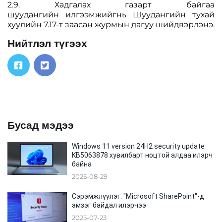
2.9. Хадгалах газарт байгаа
шуудангийн илгээмжийгнь Шуудангийн тухай
хуулийн 7.17-т заасан журмын дагуу шийдвэрлэнэ.
Нийтлэл түгээх
Бусад мэдээ
Windows 11 version 24H2 security update
KB5063878 хувилбарт ноцтой алдаа илэрч
байна
2025-08-29
Сэрэмжлүүлэг: "Microsoft SharePoint"-д
эмзэг байдал илэрчээ
2025-07-23