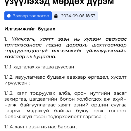
үзүүлэхэд мөрдөх дүрэм
Заавар зөвлөгөө
2024-09-06 18:33
Илгээмжийг буцаах
1.
Үйлчлэгч, хаягт эзэн нь хүлээн авахаас
татгалзсанаас гадна дараахь шалтгаанаар
гардуулагдаагүй илгээмжийг үйлчлүүлэгчийн
хаягаар нь буцаана.
1.1.1. хадгалах хугацаа дууссан ;
1.1.2. явуулагчаас буцааж авахаар өргөдөл, хүсэлт
ирүүлсэн ;
1.1.3. хаяг тодруулах алба, орон нутгийн засаг
захиргаа, цагдаагийн болон холбогдох аж ахуйн
нэгж, байгууллагаас хаягт эзний оршин суугаа
газрыг мэдэхгүй байгаа буюу олж тогтоох
боломжгүй гэсэн тодорхойлолт гаргасан;
1.1.4. хаягт эзэн нь нас барсан ;