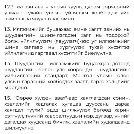
1.2.3. хүлээн авагч улсын хууль, дүрэм зөрчсөний
улмаас тухайн улсын үйлчлэгч холбогдох үйл
ажиллагаа явуулахаас өмнө.
1.3. Илгээмжийг буцаахаас өмнө хаягт эзнийх нь
шуудангийн шинэчлэгдсэн хаяг нь тодорхой
болж, үйлчлүүлэгч (явуулагч)-ээс уг илгээмжийг
шинэ хаягаар нь хүргүүлэх тухай хүсэлтээ
үйлчлэгчид гаргавал хүсэлтийг биелүүлнэ.
1.4. Шуудангийн илгээмжийг буцаахдаа дотоод
шуудангийн болон улс хоорондын шуудангийн
үйлчилгээний стандарт, Монгол улсын олон
улсын гэрээний холбогдох заалт, гэрээ хэлцлийг
мөрдөнө.
1.5. "Өөрөө хүлээн авах"-аар хаяглагдсан сонин,
хэвлэлийг хадгалах хугацаа дууссаны дараа
хаягдал түүхий эдэд шилжүүлэх бөгөөд харин
сэтгүүл, түүний хавсралтуудын нэр, дугаар, үнийг
дагалдах хуудсанд бичиж, хэвлэлийн худалдаанд
шилжүүлнэ.