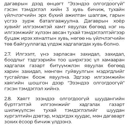
дагаврын дээд өнцөгт "Эзэндээ олгогдоогүй"
гэсэн тэмдэглэл хийн 3 хувь бичиж, тухайн
үйлчлэгчийн эрх бүхий ажилтан шалгаж, гарын
үсгээ зурж баталгаажуулна. Дагаврын хоёр
хувийг илгээмжтэй хамт явуулах бөгөөд нэг нь
илгээмжийг хүлээн авсан тухай тэмдэглэлтэйгээр
буцаж ирэх хяналтын хувь, нөгөө нь үйлчлэгчийн
төв байгууллагад үлдэж хадгалагдах хувь болно.
2.7. Илгээлт, үнэ зарласан захидал, захидал,
боодлыг тэдгээрийн тоо ширхгээс үл хамааран
хадгалах газарт битүүмжлэн явуулах бөгөөд
харин захидал, мөнгөн гуйвуулгын мэдэгдлийг
тусгайлан боож явуулна. Эдгээр илгээмжийн
хаягийн шошгон дээр "Эзэндээ олгогдоогүй"
гэсэн тэмдэглэл хийнэ.
2.8. Хаягт эзэндээ олгогдоогүй шуудангийн
бүртгэлтэй илгээмжийг хадгалах газарт
шилжүүлсэн тухай тэмдэглэлийг шуудан
хүргэлтийн дэвтэр, мэдэгдэх хуудас, мөн дагаварт
зохих ёсоор бичиж үлдээнэ.