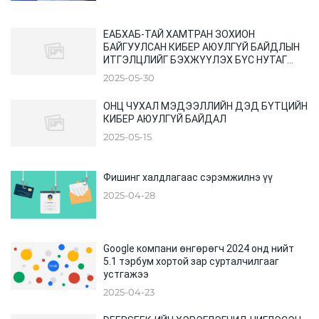
ЕАБХАБ-ТАЙ ХАМТРАН ЗОХИОН
БАЙГУУЛСАН КИБЕР АЮУЛГҮЙ БАЙДЛЫН
ИТГЭЛЦЛИЙГ БЭХЖҮҮЛЭХ БҮС НУТАГ
ХООРОНДЫН ХУРАЛ
2025-05-30
ОНЦ ЧУХАЛ МЭДЭЭЛЛИЙН ДЭД БҮТЦИЙН
КИБЕР АЮУЛГҮЙ БАЙДАЛ
2025-05-15
Фишинг халдлагаас сэрэмжилнэ үү
2025-04-28
Google компани өнгөрөгч 2024 онд нийт
5.1 тэрбум хортой зар сурталчилгааг
устгажээ
2025-04-23