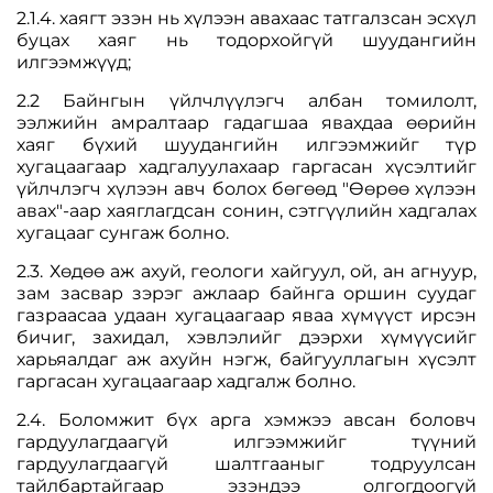
2.1.4. хаягт эзэн нь хүлээн авахаас татгалзсан эсхүл
буцах хаяг нь тодорхойгүй шуудангийн
илгээмжүүд;
2.2 Байнгын үйлчлүүлэгч албан томилолт,
ээлжийн амралтаар гадагшаа явахдаа өөрийн
хаяг бүхий шуудангийн илгээмжийг түр
хугацаагаар хадгалуулахаар гаргасан хүсэлтийг
үйлчлэгч хүлээн авч болох бөгөөд "Өөрөө хүлээн
авах"-аар хаяглагдсан сонин, сэтгүүлийн хадгалах
хугацааг сунгаж болно.
2.3. Хөдөө аж ахуй, геологи хайгуул, ой, ан агнуур,
зам засвар зэрэг ажлаар байнга оршин суудаг
газраасаа удаан хугацаагаар яваа хүмүүст ирсэн
бичиг, захидал, хэвлэлийг дээрхи хүмүүсийг
харьяалдаг аж ахуйн нэгж, байгууллагын хүсэлт
гаргасан хугацаагаар хадгалж болно.
2.4. Боломжит бүх арга хэмжээ авсан боловч
гардуулагдаагүй илгээмжийг түүний
гардуулагдаагүй шалтгааныг тодруулсан
тайлбартайгаар эзэндээ олгогдоогүй