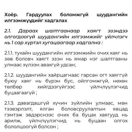
Хоёр. Гардуулах боломжгүй шуудангийн
илгээмжүүдийг хадгалах
2.1. Дараах шалтгаанаар хаягт эзэндээ
олгогдоогүй шуудангийн илгээмжийг үйлчлэгч
нь 1 сар хүртэл хугацаагаар хадгална :
2.1.1. тухайн шуудангийн илгээмжийн очих хаяг нь
зөв боловч хаягт эзэн нь ямар нэг шалтгааны
улмаас хүлээн авахгүй удсан;
2.1.2. шуудангийн хайрцагнаас гарсан огт хаяггүй
буюу хаяг нь бүрэн бус, ойлгомжгүй, нөхөн
төлбөр хийгдээгүйгээс үйлчлүүлэгчид
буцаагаагүй ;
2.1.3. давагдашгүй хүчин зүйлийн улмаас, мөн
тээвэрлэлт, ялган боловсруулалтын явцад
гэмтэж эвдэрснээс очих ба буцах хаягууд нь
арилж, үйлчлүүлэгчид нь буцаан олгох
бололцоогүй болсон ;