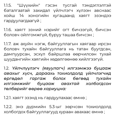
1.1.5. "Шүүхийн" гэсэн тусгай тэмдэглэлтэй
баталгаатай захидал үйлчлэгч хүлээн авснаас
хойш 14 хоногийн хугацаанд хаягт эзэндээ
гардуулагдаагүй ;
1.1.6. хаягт эзний нэрийг огт бичээгүй, бичсэн
боловч ойлгомжгүй, буруу ташаа бичсэн ;
1.1.7. аж ахуйн нэгж, байгууллагын хаягаар ирсэн
боловч тухайн байгууллага нь татан буугдсан,
дампуурсан, эсхүл байршлаа өөрчилсөн тухай
шуудангийн хаягийн хөдөлгөөнөө хийлгээгүй.
1.2.
Үйлчлүүлэгч (явуулагч) илгээмжээ буцааж
авахыг хүсч, дараахь тохиолдолд үйлчлэгчид
өргөдөл гаргаж болох бөгөөд тухайн
илгээмжийг буцааж авахтай холбогдсон
төлбөрийг өөрөө хариуцна:
1.2.1. хаягт эзэнд нь гардуулахаас өмнө ;
1.2.2. энэ дүрмийн 5.3-ыг зөрчсөн тохиолдолд
холбогдох байгууллагууд хураан авахаас өмнө ;