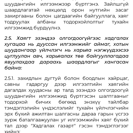
шуудангийн илгээмжээр бүртгэнэ. Зайлшгүй
шаардлагатай нөхцөлд орон нутгийн засаг
захиргааны болон цагдаагийн байгууллага, хаяг
тодруулах албаны тодорхойлолтыг тухайн
илгээмжид бүрдүүлнэ.
2.5. Хаягт эзэндээ олгогдоогүйгээс хадгалах
хугацаа нь дууссан илгээмжийг аймаг, хотын
шуудангаар үйлчлэгч нь харьяа нэгжүүдээсээ
цуглуулан авч, харьяалах төв байгууллагадаа
явуулахдаа дараахь шаардлагыг хангасан
байна:
2.5.1. захидлын дугтуй болон боодлын хайрцаг,
савны гадаргуу дээр илгээлтийн хаягийн
дагалдах хуудасны ар талд эзэндээ олгогдоогүй
шуудангийн илгээмжид бүртгэсэн шалтгааныг
тодорхой бичих бөгөөд энэхүү тайлбар
тэмдэглэлийн үндэслэлийг тухайн үйлчлэгчийн
эрх бүхий ажилтан шалгасны дараа гарын үсгээ
зурж баталгаажуулан уг илгээмжийн хаяг бүхий
тал дээр "Хадгалах газарт" гэсэн тэмдэглэгээг
хийнэ;