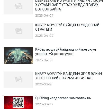
DEEPSEEK-ИЙН ХЭРЭГЛЭГЧИД ЧИГЛЭСЭН
ХУУРАМЧ ЗАР ТҮГЭЭХ ҮЙЛДЭЛ ГАРАХ
БОЛСОН БАЙНА
2025-04-07
КИБЕР АЮУЛГҮЙ БАЙДЛЫН ҮНДЭСНИЙ
СТРАТЕГИ
2025-04-02
Кибер аюулгүй байдалд хиймэл оюун
ухааны гүйцэтгэх үүрэг
2025-04-01
КИБЕР АЮУЛГҮЙ БАЙДЛЫН ЭРСДЭЛИЙН
ҮНЭЛГЭЭ ХИЙХ ЖУРАМ, АРГАЧЛАЛ
2025-03-31
Quishing халдлагаас хамгаалах нь
2025-03-28